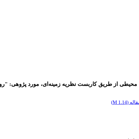
ری محیطی از طریق کاربست نظریه زمینه‌ای، مورد پژوهی: "ر
اله (
1.14 M
)