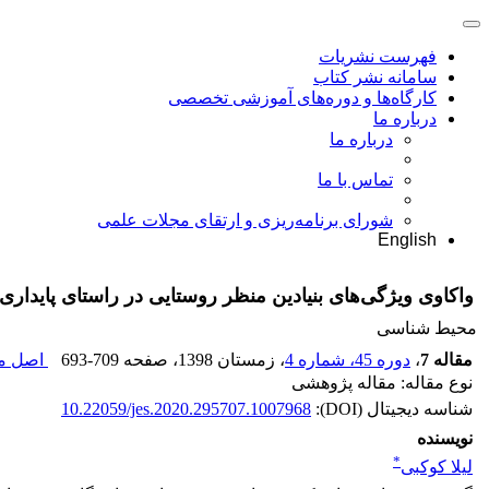
فهرست نشریات
سامانه نشر کتاب
کارگاه‌ها و دوره‌های آموزشی تخصصی
درباره ما
درباره ما
تماس با ما
شورای برنامه‌ریزی و ارتقای مجلات علمی
English
واکاوی ویژگی‌های بنیادین منظر روستایی در راستای پایدا
محیط شناسی
مقاله 7
،
دوره 45، شماره 4
، زمستان 1398
، صفحه
693-709
اصل مق
نوع مقاله: مقاله پژوهشی
شناسه دیجیتال (DOI):
10.22059/jes.2020.295707.1007968
نویسنده
*
لیلا کوکبی