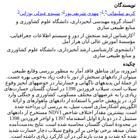
نویسندگان
3
2
1
*
کریم سلیمانی
؛
مهدی شریفی‌پور
؛
سپیده عبدلی بوژانی
1
استاد گروه مهندسی آبخیزداری، دانشگاه علوم کشاورزی و
منابع طبیعی ساری
2
کارشناس ارشد سنجش از دور و سیستم اطلاعات جغرافیایی،
مؤسسۀ آموزش عالی آبان هراز آمل‌
3
دانشجوی کارشناسی ارشد آبخیزداری، دانشگاه علوم کشاورزی
و منابع طبیعی ساری‌
چکیده
امروزه، برای مناطق فاقد آمار به منظور بررسی وقایع طبیعی
می‏توان از داده‏های سنجش از دور با دقت زیاد به‌خوبی بهره جست.
از جملۀ این پدیده‏های ناگهانی و خسارت‏بار در حوضه‏های آبخیز وقوع
سیلاب است. سیلاب فروردین 1398 در استان گلستان خسارت‌های
زیادی را به عرصه‏های مختلف مسکونی، کشاورزی و جنگلی وارد
کرد. در پژوهش حاضر با استفاده از داده‏های ماهواره‏ای و ارائۀ
الگوریتم آشکارسازی آسیب سیل، به بررسی آن پرداخته شده
است. بیشترین مقدار اختلاف شاخص NDVI مستخرج از داده‏های
سنتینل 2 در دو بازۀ اوایل اسفندماه 1397 و اواخر فروردین 1398
در محدودۀ استان گلستان محاسبه شده است. نتایج به‌دست‌آمده
نشان می‏دهد برخی نواحی بر اثر وقوع سیلاب دچار خسارت شدید
شده که شدت و مدت بارندگی در آن کارکرد زیادی داشته است.