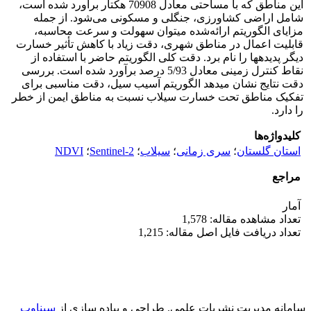
این مناطق که با مساحتی معادل 70908 هکتار برآورد شده است،
شامل اراضی کشاورزی، جنگلی و مسکونی می‌شود. از جمله
مزایای الگوریتم ارائه‌شده می‏توان سهولت و سرعت محاسبه،
قابلیت اعمال در مناطق شهری، دقت زیاد با کاهش تأثیر خسارت
دیگر پدیده‏ها را نام برد. دقت کلی الگوریتم حاضر با استفاده از
نقاط کنترل زمینی معادل 5/93 درصد برآورد شده است. بررسی
دقت نتایج نشان می‏دهد الگوریتم آسیب سیل، دقت مناسبی برای
تفکیک مناطق تحت خسارت سیلاب نسبت به مناطق ایمن از خطر
را دارد.
کلیدواژه‌ها
استان گلستان
؛
سری زمانی
؛
سیلاب
؛
Sentinel-2
؛
NDVI
مراجع
آمار
تعداد مشاهده مقاله: 1,578
تعداد دریافت فایل اصل مقاله: 1,215
سامانه مدیریت نشریات علمی.
طراحی و پیاده سازی از
سیناوب