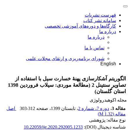
فهرست نشریات
سامانه نشر کتاب
کارگاه‌ها و دوره‌های آموزشی تخصصی
درباره ما
درباره ما
تماس با ما
شورای برنامه‌ریزی و ارتقای مجلات علمی
English
الگوریتم آشکارسازی پهنۀ خسارت سیل با استفاده از
تصاویر سنتینل 2 (مطالعۀ موردی: سیلاب فروردین 1398
استان گلستان)
مجله اکوهیدرولوژی
مقاله 3
،
دوره 7، شماره 2
، تابستان 1399
، صفحه
303-312
اصل
مقاله (
1.32 M
)
نوع مقاله: پژوهشی
شناسه دیجیتال (DOI):
10.22059/ije.2020.292005.1233