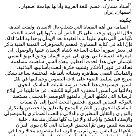
2
أستاذ مشارک، قسم اللغة العربية وآدابها بجامعة أصفهان،
أصفهان، إيران
چکیده
القيامة من أهم القضايا التي شغلت بال الانسان ولفتت انتباهه
خلال القرون، ويجب على کل الناس أن يتنبّهوا إلى قضية البعث،
لأنّها هي التي تقوم عليها بناء العقيدة بعد الإيمان بوحدانية الله؛ لذلک
فإنّ الله في کتابه السماويّ المفعم بالمجوهرات الثمينة الفنية يذکر
في بعض سوره أحداث الساعة لانتباه الإنسان عليها والوصول إلى
المعرفة العميقة التي تؤدي إلى تقوية الإيمان وخلق التهيؤ النفسي
للإنسان حول هذا الحدث العظيم، وهذه السور ساهمت مساهمة
فعالة في تنوير الأفکار وتشييد فکرة البعث بأساليبها البلاغية.
والتماسک النصي بمظاهره وتقنياته بأنماطه المختلفة يساعد بشکل
صريح في تسليط الضوء على بلاغة النصوص وجماليتها في تلک
السور. فيستهدف هذا البحث دراسة تقنيات التماسک النحوي
ودلالتها في السور المختارة القرآنية للکشف عن فاعليتها في إبلاغ
الرسالة التي تکفّلها القرآن بالمنهج التوصيفي-التحليلي مستعينا
بالتوجّه اللساني البنيوي. فخلص البحث أخيرا إلى أنّ تقنيات
التماسک النحوي من التلازم المدمج والتعليق والتخصيص والتکرار
والتوازي والتقابل التنظيري والدلالي واللعب الضمائري والموصولي
والإسناد النصّيّ والإحالة والإعراب کلها تشکل هندسة داخلية
متناسة للنص ومن ثمّ التحقيق الرسالة التي کان ينوي القرآن
إبلاغها الى الناس. ومن ثم تمنح الرسالة المقصودة مجالا رحبا في