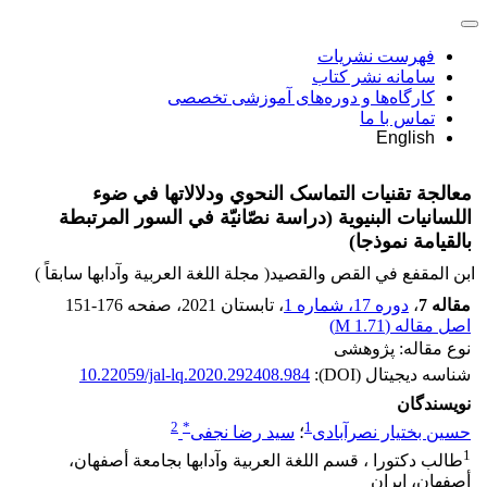
فهرست نشریات
سامانه نشر کتاب
کارگاه‌ها و دوره‌های آموزشی تخصصی
تماس با ما
English
معالجة تقنيات التماسک النحوي ودلالاتها في ضوء
اللسانيات البنيوية (دراسة نصّانيّة في السور المرتبطة
بالقيامة نموذجا)
ابن المقفع في القص والقصيد( مجلة اللغة العربیة وآدابها سابقاً )
مقاله 7
،
دوره 17، شماره 1
، تابستان 2021
، صفحه
151-176
اصل مقاله (
1.71 M
)
نوع مقاله: پژوهشی
شناسه دیجیتال (DOI):
10.22059/jal-lq.2020.292408.984
نویسندگان
2
*
1
حسین بختیار نصرآبادی
؛
سید رضا نجفی
1
طالب دکتورا ، قسم اللغة العربية وآدابها بجامعة أصفهان،
أصفهان، إيران