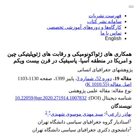
فهرست نشریات
سامانه نشر کتاب
کارگاه‌ها و دوره‌های آموزشی تخصصی
تماس با ما
English
همکاری‏ های ژئواکونومیکی و رقابت‏ های ژئوپلیتیکی چین
و امریکا در منطقه آسیا- پاسیفیک در قرن بیست‏ ویکم
پژوهشهای جغرافیای انسانی
مقاله 19
،
دوره 52، شماره 3
، پاییز 1399
، صفحه
1103-1130
اصل مقاله (
1010.55 K
)
نوع مقاله: مقاله علمی پژوهشی
شناسه دیجیتال (DOI):
10.22059/jhgr.2020.271914.1007832
نویسندگان
2
*
1
بهادر زارعی
؛
سید مهدی موسوی شهیدی
1
استادیار گروه جغرافیای سیاسی دانشگاه تهران
2
دانشجوی دکتری جغرافیای سیاسی دانشگاه تهران