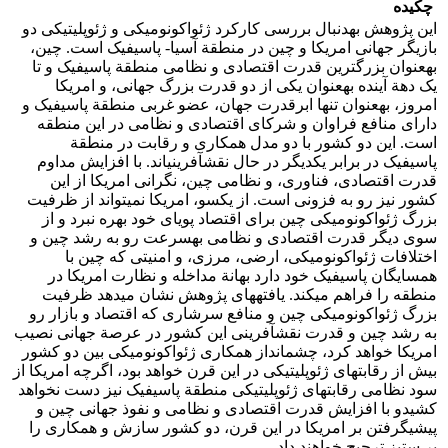
چکیده
این پژوهش به‏دنبال بررسی کارکرد ژئواکونومیکی و ژئوپلیتیکی دو
بازیگر جهانی امریکا و چین در منطقة آسیا- پاسیفیک است. چین،
به‏عنوان بزرگ‏ترین قدرت اقتصادی و نظامی منطقة پاسیفیک و تا
یک دهة آینده به‏عنوان یکی از دو قدرت بزرگ جهانی، و امریکا
امروز، به‏عنوان تنها ابرقدرت جهان، عضو غربی منطقة پاسیفیک و
دارای منافع فراوان و شرکای اقتصادی و نظامی در این منطقه
است. این دو کشور با دو مدل همکاری و رقابت در منطقة
پاسیفیک در برابر یکدیگر در حال نقش‏آفرینی‏اند. با افزایش مداوم
قدرت اقتصادی، فناوری، و نظامی چین، نگرانی امریکا از این
کشور نیز رو به فزونی است. از یکسو، امریکا نمی‏تواند از ظرفیت
بزرگ ژئواکونومیکی چین برای اقتصاد پویای خود بهره نبرد و از
سوی دیگر قدرت اقتصادی و نظامی به‏سرعت رو به رشد چین و
اختلافات ژئواکونومیکی، ارضی، مرزی، و امنیتی که چین با
همسایگان پاسیفیک خود دارد بهانة مداخله و نظارت امریکا در
منطقه را فراهم می‏کند. یافته‏های پژوهش نشان می‏دهد ظرفیت
بزرگ ژئواکونومیکی چین و منافع سرشاری که اقتصاد و بازار رو
به رشد چین و قدرت نقش‏آفرینی این کشور در عرصة جهانی نصیب
امریکا خواهد کرد، چشم‏انداز همکاری ژئواکونومیکی بین دو کشور
بیش از رقابت‏های ژئوپلیتیکی در این قرن خواهد بود، اگرچه امریکا از
سود نظامی رقابت‏های ژئوپلیتیکی منطقة پاسیفیک نیز دست نخواهد
کشیدو با افزایش قدرت اقتصادی و نظامی و نفوذ جهانی چین و
پیشی‏گرفتن بر امریکا در این قرن، دو کشور سازش و همکاری را
بر ستیز ترجیح خواهند داد.