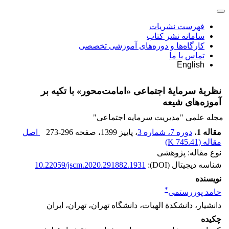
فهرست نشریات
سامانه نشر کتاب
کارگاه‌ها و دوره‌های آموزشی تخصصی
تماس با ما
English
نظریۀ سرمایۀ اجتماعی «امامت‌محور» با تکیه بر
آموزه‌های شیعه
مجله علمی "مدیریت سرمایه اجتماعی"
مقاله 1
،
دوره 7، شماره 3
، پاییز 1399
، صفحه
273-296
اصل
مقاله (
745.41 K
)
نوع مقاله: پژوهشی
شناسه دیجیتال (DOI):
10.22059/jscm.2020.291882.1931
نویسنده
*
حامد پوررستمی
دانشیار، دانشکدة الهیات، دانشگاه تهران، تهران، ایران
چکیده