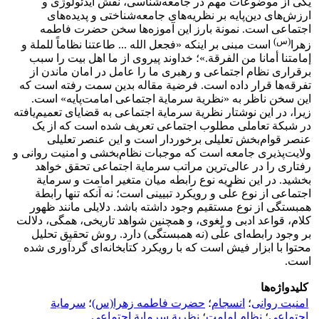
یکی از موضوعات مهم در جامعه‌شناسی، نقش ایدئولوژی و
ارزش‌های دین‌پایه بر نظریه‌های جامعه‌شناختی و پدیده‌های
اجتماعی است. نمونة بارز این آموزه‌ها سخن حضرت فاطمه
(س)
زهرا
است مبنی بر اینکه «فجعل الله ... طاعتنا نظاماً للملة و
إمامتنا أمانا من الفرقة.»؛ خداوند پیروی از ما اهل بیت را سبب
برقراری نظام اجتماعی و رهبری ما را عامل در امان ماندن از
تفرقه‌ها قرار داده است. فرضیة مقاله بدین سمت رفته است که
این سخن ناظر به «نظریة سرمایة اجتماعی امامت‌پایه» است.
زیرا، در این نوشتار نظریة سرمایة اجتماعی به قضایای تعمیم‌یافته
در شبکة تعاملی مطلوب اجتماعی تعریف شده است که از یک
عنصر قوام‌بخش تعلیلی برخوردار است و این عنصر تعلیلی
ولایت‌پذیری جامعه است که موجبات نظام‌بخشی و امنیت روانی و
رفتاری را در عالی‌ترین مراتب سرمایة اجتماعی تحقق خواهد
بخشید. در این نظریه نوع رابطه میان متغیر امامت و سرمایة
اجتماعی از نوع علّی و رویکرد تبیینی است؛ نه آنکه تنها رابطة
همبستگی از نوع مستقیم وجود داشته باشد. دلایلی مانند ظهور
کلام، قواعد ادبی و لغوی، و همچنین شواهد تاریخی، همگی، دلالت
بر وجود رابطه‌ای علّی (نه همبستگی) دارد. روش تحقیق تحلیل
محتوا با ابزار فیش است که با رویکرد کتابخانه‌ای گردآوری شده
است.
کلیدواژه‌ها
امنیت روانی
؛
انسجام
؛
حضرت فاطمه زهرا(س)
؛
سرمایة
اجتماعی
؛
نظام امامت
؛
نظریة سرمایة اجتماعی