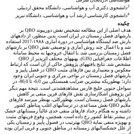
3
دانشجوی دکتری آب و هواشناسی، دانشگاه محقق اردبیلی
4
دانشجوی کارشناسی ارشد آب و هواشناسی، دانشگاه تبریز
چکیده
هدف اصلی از این مطالعه تشخیص نقش دورپیوند QBO بر
بارش‏های فصل زمستان در ایران است. بدین منظور، از داده‏های
بارش صد ایستگاه هواشناسی در دورة آماری ۱۹۸۸-2017 استفاده
شد و با اعمال چند روش آماری و توصیفی نقش QBO بر بارش‏های
فصل زمستان بررسی شد. با انتقال خروجی‏ها به محیط سامانة
اطلاعات جغرافیایی (GIS)، پهنه‏های مختلف اثرپذیر از QBO
مشخص شد. نتایج یافته‏های پژوهش حاکی از آن است که ارتباط
معکوس و معنی‏داری بین فازهای مثبت QBO در فصل پاییز و
بارش‏های فصل زمستان در نواحی مرکزی و جنوبی ایران وجود
دارد؛ به‏طوری‏که بیشترین ضرایب همبستگی بین 6
0- تا 86
0- در
/
/
سواحل جنوبی خلیج فارس مشاهده‏شدنی است. نتیجة مهم دیگر
این پژوهش آشکارسازی نقش فازهای فرین منفی بر کاهش
بارش‏های فصل زمستان است. به‏طورکلی، به‏نظر می‏رسد فازهای
ملایم QBO نقش مساعدی در ترسالی‏های اغلب مناطق کشور
داشته و به هنگام رخداد فازهای منفی حدی غالباً زمستان‏های خشک
در بیشتر نقاط کشور رخ داده است. همچنین، وقوع فرین‏های مثبت
و به‏ویژه منفی نمایة QBO به‏ترتیب در فصول پاییز و زمستان یکی
از علل خشک‏سالی‏های زمستانه در مناطق جنوبی و غربی ایران بوده
است.