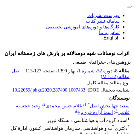
فهرست نشریات
سامانه نشر کتاب
کارگاه‌ها و دوره‌های آموزشی تخصصی
تماس با ما
English
اثرات نوسانات شبه‏ دوسالانه بر بارش ‏های زمستانه ایران
پژوهش های جغرافیای طبیعی
مقاله 8
،
دوره 52، شماره 1
، بهار 1399
، صفحه
113-127
اصل
مقاله (
1.22 M
)
نوع مقاله: مقاله کامل
شناسه دیجیتال (DOI):
10.22059/jphgr.2020.287400.1007433
نویسندگان
2
1
*
سعید جهانبخش اصل
؛
غلام حسن محمدی
؛
وحید خجسته
4
3
غلامی
؛
اسما آزاده قره باغ
1
استاد گروه آب و هواشناسی دانشگاه تبریز
2
دکتری آب و هواشناسی، سازمان هواشناسی کشور، ادارة کل
هواشناسی آذربایجان شرقی