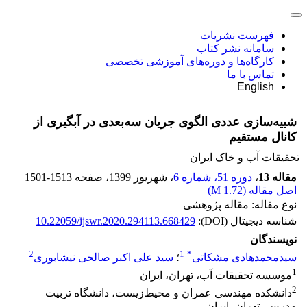
فهرست نشریات
سامانه نشر کتاب
کارگاه‌ها و دوره‌های آموزشی تخصصی
تماس با ما
English
شبیه‌سازی عددی الگوی جریان سه‌بعدی در آبگیری از
کانال مستقیم
تحقیقات آب و خاک ایران
مقاله 13
،
دوره 51، شماره 6
، شهریور 1399
، صفحه
1501-1513
اصل مقاله (
1.72 M
)
نوع مقاله: مقاله پژوهشی
شناسه دیجیتال (DOI):
10.22059/ijswr.2020.294113.668429
نویسندگان
2
1
*
سیدمحمدهادی مشکاتی
؛
سید علی اکبر صالحی نیشابوری
1
موسسه تحقیقات آب، تهران، ایران
2
دانشکده مهندسی عمران و محیط‌زیست، دانشگاه تربیت
مدرس، تهران، ایران