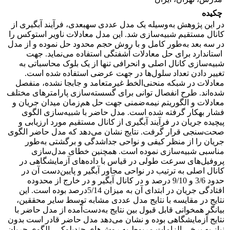
چکیده
در این پژوهش به‌وسیله یک مدل عددی سه­بعدی، فرآیند آبگیری از
کانال مستقیم شبیه‌سازی شد. این مدل معادلات ناویر استوکس را
در سه بعد به‌طور کامل و با روش حجم محدود حل نموده و از مدل
استاندارد برای حل معادلات آشفتگی استفاده می‌نماید. جهت
شبیه‌‌سازی کانال اصلی و انحرافی تنها از یک بلوک محاسباتی به
تغییر دادن تعداد سلول‌ها در جهت عرضی استفاده شده‌ است.
معادلات در شبکه منحنی‌الخط غیرمتعامد و جابجا نشده، منفصل
شده‌اند. طرح انفصال توانی برای گسسته‌سازی پارامترهای مختلف
معادلات و الگوریتم نیمه‌ضمنی جهت حل هم‌زمان میدان جریان و
فشار به­کار گرفته شده ‌است. مدل حاضر با شبیه‌سازی الگوی
پیچیده جریان در فرآیند آبگیری از کانال مستقیم مورد ارزیابی و
صحت‌سنجی قرار گرفت. نتایج نشان می‌دهد که مدل حاضر الگوی
جریان را از منظر کیفی و نواحی جداشدگی و برگشتی به‌طور
مناسبی شبیه‌سازی نموده است. همچنین خطای مدل‌سازی
پروفیل‌های سرعت طولی در قیاس با داده‌های آزمایشگاهی در
کانال اصلی به ترتیب در نواحی مجاور آبگیر و پایین‌دست آن در
حدود 3/6 و 9/10 درصد و در کانال آبگیر و در خارج از محدوده
افتادگی جریان در ابتدای آن به میزان 5/14درصد بوده است. این
نتایج در مقایسه با نتایج مدل عددی مشابه توسط سایر محققین،
بیانگر همخوانی قابل قبول بین نتایج به‌دست‌آمده از مدل حاضر با
نتایج آزمایشگاهی بوده و نشان می‌دهد مدل حاضر قادر است بدون
نیاز به برخی الزامات مربوط به روش‌های چندبلوکی، الگوی جریان