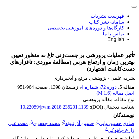
فهرست نشریات
سامانه نشر کتاب
کارگاه‌ها و دوره‌های آموزشی تخصصی
تماس با ما
English
تأثیر عملیات پرورشی بر جست‌زنی تاغ به منظور تعیین
بهترین زمان و ارتفاع هرس (مطالعۀ موردی: تاغزارهای
دست‌کاشت اشتهارد)
نشریه علمی - پژوهشی مرتع و آبخیزداری
مقاله 5
،
دوره 72، شماره 4
، زمستان 1398
، صفحه
951-964
اصل مقاله (
1.6 M
)
نوع مقاله: مقاله پژوهشی
شناسه دیجیتال (DOI):
10.22059/jrwm.2018.235201.1139
نویسندگان
3
2
1
صادق حسین‌نیایی
؛
حسین آذرنیوند
؛
محمد جعفری
؛
محمدعلی
3
زارع چاهوکی
1
دانشجوی دکتری علوم مرتع، دانشکدۀ منابع طبیعی، دانشگاه