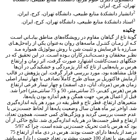
تهران، کرج، ایران.
2
دانشیار دانشکدۀ منابع طبیعی، دانشگاه تهران، کرج، ایران.
3
استاد دانشکدۀ منابع طبیعی، دانشگاه تهران، کرج، ایران.
چکیده
گونۀ تاغ از گیاهان مقاوم در روﻳﺸﮕﺎهﻫﺎی ﻣﻨﺎﻃﻖ ﺑﻴﺎﺑـﺎﻧﻲ اﺳـﺖ
ﻛـﻪ از زﻣـﺎن ﻛﻨﺘـﺮل ﻣﺎﺳﻪﻫﺎی روان ﺑﻪﻋﻨﻮان ﻳﻜﻲ از راهﺣﻞﻫـﺎی
ﻣﺒـﺎرزه ﺑﺎ ﻓﺮﺳﺎﻳﺶ و ﺗﺜﺒﻴﺖ ﺷﻦ ﺑﺎ روش ﺑﻴﻮﻟﻮژﻳﻚ ﻫﻤﻮاره ﻣـﺪ
ﻧﻈـﺮ ﻣﺤﻘﻘﺎن و دﺳـﺖاﻧـﺪرﻛﺎران ﺑـﻮده اﺳـﺖ. در این تحقیق که در
جنگل­های دست‌کاشت اشتهارد صورت گرفت، اثر زمان و ارتفاع
هرس بر پایه‌هایی از تاغ که آثار پژمردگی و خشکیدگی در آن‌ها
قابل مشاهده بود، مورد بررسی قرار گرفت. این پژوهش در قالب
آزمایش فاکتوریل بر مبنای طرح کاملاً تصادفی با چهار تیمار اصلی
زمان هرس (مرداد، آبان، دی، اسفند) و چهار تیمار فرعی ارتفاع
هرس (هرس کف‌بر، 25 سانتی‌متر، 50 و 75 سانتی‌متر) اجرا شد.
قبل از اعمال هرس، جهت همگن و هم‌ اندازه بودن پایه‌ها،
متغیرهای ارتفاع، قطر تاج و قطر یقه در مورد هر پایه اندازه‌گیری
شد. اواخر تیر ماه همان سال وضعیت پایه‌ها از لحاظ جست‌زنی یا
عدم جست بررسی گردید و ویژگی‌های کمی جست، همچون تعداد،
ارتفاع و قطر جست‌ها در هر پایه اندازه‌گیری شد. نتایج حاکی از آن
بود که هرس باعث تحریک جست‌زنی شده است، چرا که 5/97
درصد از پایه‌ها دارای جست بودند. هرس در دی ماه از ارتفاع 75
سانتی‌متر با تعداد 100 جست بیشترین تعداد جست را دارا می‌باشد.