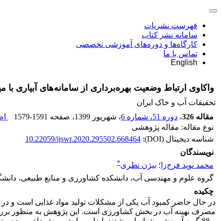
فهرست نشریات
سامانه نشر کتاب
کارگاه‌ها و دوره‌های آموزشی تخصصی
تماس با ما
English
واکاوی ارتباط وضعیت بهره‌برداری از سامانه‌های آبیاری با
تحقیقات آب و خاک ایران
مقاله 326
،
دوره 51، شماره 6
، شهریور 1399
، صفحه
1579-1591
اصل
نوع مقاله: مقاله پژوهشی
شناسه دیجیتال (DOI):
10.22059/ijswr.2020.295502.668464
نویسندگان
*
محمد نوید فرح‌زا
؛
بیژن نظری
گروه علوم و مهندسی آب، دانشکده کشاورزی و منابع طبیعی، دانشگاه 
چکیده
در حال حاضر کمبود آب یکی از مشکلات تولید مواد غذایی است و در ای
و 88 گویه آموزشی شناسایی شدند. ابزار پیمایش روش دلفی بوده و