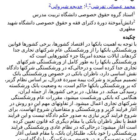
2
1
*
محمد عیسائی تفرشی
؛
خدیجه شیروانی
1
استاد گروه حقوق خصوصی دانشگاه تربیت مدرس
2
دانش‌آموختة دورة دکترای فقه و حقوق خصوصی دانشگاه شهید
مطهری
چکیده
با توجه به اهمیت بانک‏ها در اقتصاد کشورها، برخی کشورها قوانین
ورشکستگی بانک‏ها را از ورشکستگی عام شرکت‏های تجاری جدا
کرده‏اند. ایالات متحدة امریکا جزء کشورهایی است که
ورشکستگی بانک‏ها را به طور کامل از ورشکستگی شرکت‏های
تجاری جدا کرده است و درحالی‌که در ورشکستگی شرکت‏ها دادگاه
نقش اساسی دارد، ناظران بانکی در خصوص ورشکستگی بانک
تصمیم می‏گیرند و شرکت بیمة سپردة فدرال، بر اساس نظام گزیر،
که بر ورشکستگی بانک‏ها حاکم است، به وضعیت بانک ورشکسته
رسیدگی می‏کند. در مقابل، در برخی کشورها، از جمله ایران،
هنگامی که بانکی ورشکست می‏شود، مقررات عام ورشکستگی
شرکت‏های تجاری اعمال می‏شود. از تفاوت‏های مهم این دو روش در
آغاز فرایند گزیر و ورشکستگی و متقاضیان شروع آن‏هاست. برای
شروع فرایند گزیر نیازی به صدور حکم دادگاه نیست و این فرایند
فقط با نظر ناظران بانکی یا مقام دیگری که قانون تعیین کرده
است آغاز می‏شود؛ درحالی‌که در نظام عادی ورشکستگی فرایند
ورشکستگی را خود بانک، طلبکاران بانک، یا مقام قضایی آغاز
می‏کند و تصمیم‌گیری در خصوص ورشکستگی با دادگاه است.