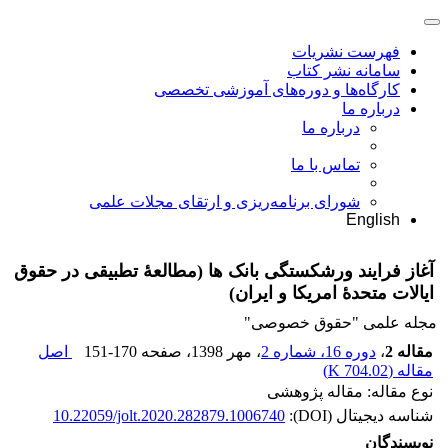
فهرست نشریات
سامانه نشر کتاب
کارگاه‌ها و دوره‌های آموزشی تخصصی
درباره ما
درباره ما
تماس با ما
شورای برنامه‌ریزی و ارتقای مجلات علمی
English
آغاز فرایند ورشکستگی بانک‏ ها (مطالعۀ تطبیقی در حقوق
ایالات متحدۀ امریکا و ایران)
مجله علمی "حقوق خصوصی"
مقاله 2
،
دوره 16، شماره 2
، مهر 1398
، صفحه
151-170
اصل
مقاله (
704.02 K
)
نوع مقاله: مقاله پژوهشی
شناسه دیجیتال (DOI):
10.22059/jolt.2020.282879.1006740
نویسندگان