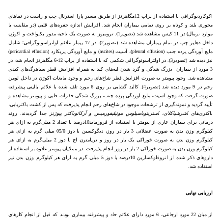
اکوکاردیوگرافی با استفاده از پراب 12مگاهرتز از طریق مسیر پارا استرنال چپ و راست در نماهای
محوری بلند و کوتاه بر روی تمامی بیماران انجام شد. افزایش اندازه حفره‌های قلبی (در مقایسه با
موارد نرمال) در 11 کیس مشاهده شد (تصویر1). ترومبوز به صورت یک ناحیه مدور یکنواخت و اکوژن
داخل دهلیز چپ در تمام بیماران مشاهده شد (تصویر2). در 17 بیمار علائم اولترا‌سونوگرافی؛ شامل
مایع آوردگی پرده جنب (pleural effusion)، آسیت (ascites) و مایع آوردگی پریکارد (pericardial effusion)
نیز دیده شد (تصویر3). در اولتراسونوگرافی شکمی که با استفاده از پراب 12-6 مگاهرتز انجام شد، در
3 مورد از بیماران بزرگ شدگی و گرد شدن لبه‌های کبد به همراه افزایش قطر سیاهرگ‌های کبدی
مشاهده شد. وجود پیومتر به صورت افزایش قطر شاخ‌های رحم و وجود مایعات اکوژن در داخل لومن
رحم در 9 مورد دیده شد (تصویر4). کالبد گشایی بر روی 6 مورد تلف شده با علائم بالینی پیشرفته
صورت گرفت که وجود آسیت، مایع آوردگی پرده جنب، بزرگ شدگی حفرات قلبی و پیومتر مشاهده و
تأیید گردید و نمونه‌گیری از ترشحات موجود در شاخ‌های رحم انجام پذیرفت که پس از کشت باکتریایی،
باکتری‌های
اشرشیاکلای، استرپتوباسیلوس مونیلیفورمیس و آرکانوباکتر پیوژنز
جدا گردیدند. روند
درمانی برای بیماران عاری از پیومتر با استفاده از فروزماید10درصد با تعداد 2 میلی‌گرم به ازای هر
کیلوگرم وزن بدن به صورت عضلانی 3 بار در روز، دیگوکسین با دوز 05/0 میلی گرم به ازای هر
کیلوگرم وزن بدن به صورت خوراکی یک بار در روز و تریامترن اچ با دوز 2 میلی‌گرم به ازای هر
کیلوگرم وزن بدن به صورت خوراکی 2 بار در روز انجام پذیرفت. در مبتلایان پیومتر علاوه بر استفاده از
داروهای ذکر شده از انروفلوکسازین 10درصد با دوز 5 میلی گرم به ازای هر کیلوگرم وزن بدن نیز
استفاده شد.
ارزیابی نهایی
از میان 22 مورد ارجاعی، 6 مورد دارای علائم حاد و پیشرفته بیماری بودند که قبل از انجام کارهای