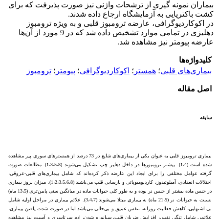
بیماران نمونه گیری از ترشحات واژنی نیز صورت پذیرفت که برای
کشت باکتریایی به آزمایشگاه ارجاع داده شدند.
در اکوکاردیوگرافی، عارضه ترومبوز قلبی و به ویژه ترومبوز
دهلیزی در تمامی موارد تشخیص داده شد که در 9 مورد از آن‌ها
عارضه پیومتر نیز مشاهده شد.
کلیدواژه‌ها
بیماری‌های قلبی
؛
همستر
؛
اکوکاردیوگرافی
؛
پیومتر
؛
ترومبوز
اصل مقاله
سابقه
بیماری ترومبوز قلبی به عنوان یکی از بیماری‌های شایع در 73 درصد از همسترهای سوری پیر مشاهده
شده است (1،4). بیشتر ترومبوزها در داخل دهلیز چپ تشکیل می‌شوند (1،3،5،8). مطالعات صورت
گرفته عوامل مختلفی را برای ایجاد این عارضه ذکر کرده‌اند که شامل بیماری‌های قلبی-عروقی،
اختلالات انعقادی، آمیلوئیدوز، کاردیومیوپاتی و نارسایی قلب می‌باشند (1،2،3،5،6،8). میزان بروز بیماری
در جنس ماده بیشتر از جنس نر بوده و به طور کلی حیوانات ماده در میانگین سنی پایین‌تری (13،5 ماه)
نسبت به حیوانات نر (21،5 ماه) به بیماری مبتلا می‌شوند (3،4،7). علائم بیماری در مراحل اولیه شامل
بی اشتهایی، کاهش فعالیت روزانه، تنفس عمیق و بی‌حالی می‌باشد اما در صورت شدت یافتن بیماری،
علائمی شامل تنگی نفس، افزایش ضربان قلب، سیانوزه شدن، ادم سرتاسری و آسیت نیز مشاهده