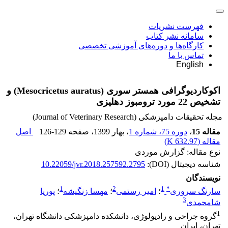
فهرست نشریات
سامانه نشر کتاب
کارگاه‌ها و دوره‌های آموزشی تخصصی
تماس با ما
English
اکوکاردیوگرافی همستر سوری (Mesocricetus auratus) و
تشخیص 22 مورد ترومبوز دهلیزی
مجله تحقیقات دامپزشکی (Journal of Veterinary Research)
مقاله 15
،
دوره 75، شماره 1
، بهار 1399
، صفحه
126-129
اصل
مقاله (
632.97 K
)
نوع مقاله: گزارش موردی
شناسه دیجیتال (DOI):
10.22059/jvr.2018.257592.2795
نویسندگان
1
2
1
*
سارنگ سروری
؛
امیر رستمی
؛
مهسا زنگیشه
؛
پوریا
3
شامحمدی
1
گروه جراحی و رادیولوژی، دانشکده دامپزشکی دانشگاه تهران،
تهران، ایران