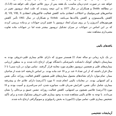
خواهد شد. در صورت عدم درمان مناسب، یک هفته پس از بروز علائم، حیوان تلف خواهد شد (1،5،8).
در مطالعه Dodds و همکاران در سال 1977 به این نتیجه رسیدند که علت ایجاد ترومبوز تغییر در
شاخص‌های فیبرینولیتیک و اختلالات انعقادی مانند کاهش فعالیت فاکتور‌های انعقادی II, VII, VIII, X،
کاهش پلاسمینوژن و کاهش پلاکت‌ها می‌باشد. Sichuk و همکاران در سال 1965 تأثیر کاهش
هورمون‌های آندروژن را بر روی میزان ایجاد ترومبوز با عقیم کردن حیوانات نر و ماده بررسی کردند
که بر این اساس در حیوانات نر میزان تشکیل ترومبوز بیشتر شده اما در حیوانات ماده تفاوت
معنی‌داری مشاهده نشد.
یافته‌های بالینی
در یک بازه زمانی دو ساله تعداد 22 همستر سوری که دارای علائم بیماری قلبی-عروقی بودند به
بیمارستان دام‌های کوچک دانشکده دامپزشکی دانشگاه تهران ارجاع داده شدند و به منظور ارزیابی
بیماری‌های قلبی و همچنین ترومبوز دهلیزی مورد معاینه قرار گرفتند. تمامی موارد در بازه سنی1 تا 3
سال قرار داشتند که از این تعداد 4 عدد نر و 18 عدد ماده بودند. بر اساس تاریخچه اخذ شده از صاحبان
بیمار، تمام موارد دارای نشانه‌های معمول بیماری‌های قلبی همچون کاهش فعالیت روزانه، تنگی نفس
و کم اشتهایی بودند. در معاینات بالینی انجام شده، 6 مورد (27درصد) دارای علائم حاد و پیشرفته
بیماری، شامل تنگی نفس، افزایش ضربان قلب، سیانوزه شدن، ادم سرتاسری و آسیت بودند و 16
مورد (73درصد) علائمی همچون بی اشتهایی، کاهش فعالیت روزانه، تنفس عمیق و بی‌حالی را نشان
می‌دادند. با توجه به علائم بالینی مشاهده شده به وجود بیماری قلبی-عروقی مشکوک شده و برای تأکید
تشخیص بیماری قلبی، تمامی موارد (22مورد) به بخش رادیولوژی و سونوگرافی ارجاع داده شدند.
آزمایشات تشخیصی