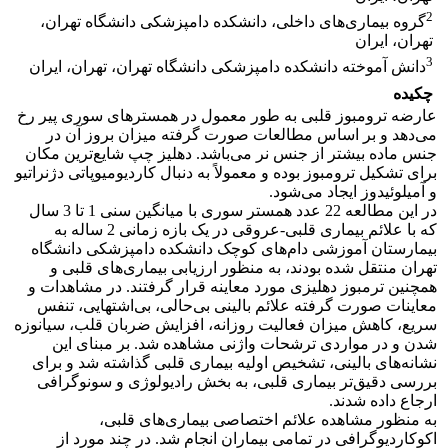
2
گروه بیماری‌های داخلی، دانشکده دامپزشکی دانشگاه تهران،
تهران، ایران
3
دانش آموخته دانشکده دامپزشکی دانشگاه تهران، تهران، ایران
چکیده
عارضه ترومبوز قلبی به طور معمول در همسترهای سوری پیر رخ
می‌دهد و بر اساس مطالعات صورت گرفته میزان بروز آن در
جنس ماده بیشتر از جنس نر می‌باشد. دهلیز چپ شایع‌ترین مکان
برای تشکیل ترومبوز بوده و معمولاً به دنبال کاردیومیوپاتی دژنراتیو
و آمیلوئیدوز ایجاد می‌شود.
در این مطالعه 22 عدد همستر سوری با میانگین سنی 1 تا 3 سال
که با علائم بیماری قلبی-عروقی در یک بازه زمانی 2 ساله به
بیمارستان آموزشی دام‌های کوچک دانشکده دامپزشکی دانشگاه
تهران منتقل شده بودند، به منظور ارزیابی بیماری‌های قلبی و
همچنین ترمبوز دهلیزی مورد معاینه قرار گرفتند. در مشاهدات و
معاینات صورت گرفته علائم بالینی بی‌‌‌حالی، بی‌اشتهایی، تنفس
سریع، کاهش میزان فعالیت روزانه، افزایش ضربان قلب، سیانوزه
شدن و در مواردی ترشحات واژنی مشاهده شد. بر مبنای این
نشانه‌های بالینی، تشخیص اولیه بیماری قلبی گذاشته شد و برای
بررسی دقیق‌تر بیماری قلبی، به بخش رادیولوژی و سونوگرافی
ارجاع داده شدند.
به منظور مشاهده علائم اختصاصی بیماری‌های قلبی،
اکوکاردیوگرافی در تمامی بیماران انجام شد. در چند مورد از