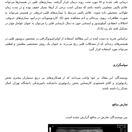
درمانی تلف شدند و 16 مورد تحت روند درمان قرار گرفتند. بیماری‌های قلبی در همستر‌ها می‌تواند
علائم بالینی متفاوتی داشته باشد که ممکن است برخی از آن‌ها بسیار خفیف بوده و در مدت زمان
طولانی تشخیص داده شوند. علائم بالینی مرتبط با بیماری‌های قلبی-عروقی در همستر می‌تواند به
صورت تظاهرات ریوی، بی‌حالی و ادم مشاهده شود (6). کاردیومیوپاتی دژنراتیو، بیماری‌های عروقی،
اختلالات انعقادی، آمیلوئیدوز و ایستایی خون به دنبال نارسایی قلبی را می‌توان به عنوان عوامل مؤثر در
تشکیل لخته نام برد (5،6).
براساس تجربه به دست آمده در این مطالعه استفاده از اولتراسونوگرافی در تشخیص ترومبوز قلبی در
همسترهای زنده‌ای که از مشکلات قلبی رنج می‌برند به عنوان یک روش تشخیصی مطمئن و قطعی
می‌تواند مورد استفاده قرار گیرد.
سپاسگزاری
نویسندگان این مقاله بر خود واجب می‌دانند که از همکاری‌های بی دریغ دستیاران محترم بخش
رادیولوژی و آقای فسخودی کارشناس بخش رادیولوژی دانشکده دامپزشکی دانشگاه تهران کمال
تشکر را داشته باشند.
تعارض منافع
بین نویسندگان تعارض در منافع گزارش نشده است.