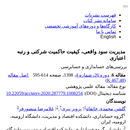
فهرست نشریات
سامانه نشر کتاب
کارگاه‌ها و دوره‌های آموزشی تخصصی
تماس با ما
English
مدیریت سود واقعی، کیفیت حاکمیت شرکتی و رتبه
اعتباری
بررسی‏‌های حسابداری و حسابرسی
مقاله 6
،
دوره 26، شماره 4
، 1398
، صفحه
595-614
اصل مقاله
)
467.48 K
(
نوع مقاله: مقاله علمی پژوهشی
شناسه دیجیتال (DOI):
10.22059/acctgrev.2020.287779.1008254
نویسندگان
3
2
*
1
گلشن محمدی خانقاه
؛
پرویز پیری
؛
غلامرضا منصورفر
1
گروه حسابداری، دانشکده اقتصاد و مدیریت، دانشگاه ارومیه،
ارومیه، ایران
2
، دانشیار، گروه حسابداری، دانشکده اقتصاد و مدیریت، دانشگاه