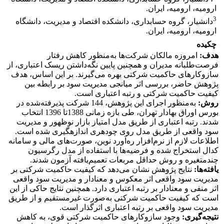
ارومیه، ارومیه، ایران.
3
دانشیار، گروه حسابداری، دانشکده اقتصاد و مدیریت، دانشگاه
ارومیه، ارومیه، ایران.
چکیده
هدف:
امروزه مالکان شرکت‌ها به‌منظور کاهش رفتار
فرصت‌طلبانه مدیران و همچنین پایین نگه‌داشتن ریسک اعتباری، از
سازوکارهای حاکمیت شرکتی بهره می‌گیرند. بر این اساس، هدف
پژوهش حاضر، بررسی اثر میانجی مدیریت سود بر رابطه بین
کیفیت حاکمیت شرکتی و رتبه اعتباری است.
روش:
به‌منظور اجرای این پژوهش، 144 شرکت پذیرفته‌شده در
بورس اوراق بهادار تهران، طی بازه زمانی 1388تا 1396 انتخاب
شدند. رتبه اعتباری از طریق مدل امتیاز بازار نوظهور و مدیریت
سود واقعی از طریق مدل روی چودهری اندازه‏گیری شده است.
اطلاعات لازم از نرم‌افزار ره‌آورد نوین، صورت‌های مالی و سامانه
کدال استخراج شده و فرضیه‌ها با استفاده از مدل رگرسیون
چندمتغیره و روش حداقل مربعات تعمیم‌یافته آزمون شدند.
یافته‌ها:
نتایج پژوهش نشان می‌دهد که کیفیت حاکمیت شرکتی بر
مدیریت سود واقعی اثر معکوس و معنادار و مدیریت سود واقعی
اثر منفی و معنادار بر رتبه اعتباری دارد. همچنین نتایج حاکی از این
است که کیفیت حاکمیت شرکتی به‌صورت غیرمستقیم و از طریق
مدیریت سود واقعی بر رتبه اعتباری اثرگذار است.
نتیجه‌گیری:
وجود سازوکارهای حاکمیت شرکتی قوی، به کاهش