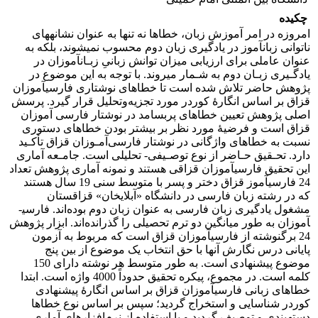
چکیده
امروزه در امر آموزش زبان، خطاها نه تنها به عنوان نشانه­های
ناتوانی زبان­آموز در یادگیری زبان دوم محسوب نمی­شوند، بلکه به
عنوان عاملی برای ارزیابی میزان توانش زبانیِ زبـان­آموزان در
یادگـیری زبـان دوم به شـمار می­روند. با توجه به این موضوع در
پژوهش حاضر تلاش شده است تا خطاهای نوشتاری فارسی­آموزان
قزاق بر اساس انگارۀ کوردر مورد تجزیه‌وتحلیل قرار گیرد. پرسش
اصلی پژوهش تعیین خطاهای پربسامد در نوشتار فارسی آموزان
قزاق است و فرضیۀ مورد نظر بر بیشتر بودن خطاهای دستوری
نسبت به خطاهای واژگانی در نوشتار فارسی‌آمـوزان قزاق تأکـید
دارد. تحـقیق حـاضر از نوع توصـیفی- تحلیلی است. جامـعه آماری
این تحقیق فارسی­آموزان قزاقی هستند و نمونه آماری پژوهش تعداد
24 فارسی­آموز قزاق دختر و پسر با متوسط سنی 19 سال هستند
که در رشته زبان فارسی در دانشگاه «آبلای­خان» قزاقستان
مشغول یادگیری زبان فارسی به عنوان زبان دوم بوده‌اند. فارسی­
آموزان به طور میانگین دو ترم تحصیلی را گذرانده­‌اند. ابزار پژوهش
24 برگ­نوشته از فارسی­آموزان ‌قزاق است که مربوط به آزمون
پایانی درس نگارش آن­ها با حق انتخاب یک موضوع از بین پنج
موضوع پیشنهادی است. به طور متوسط هر نوشته دارای 150
کلمه است. در مجموع، پیکره تحقیق حدوداً 4000 واژه است. ابتدا
خطاهای زبانی فارسی­آموزان‌ قزاق بر اساس انگارۀ پیشنهادی
کوردر شناسایی و استخراج گردید؛ سپس بر اساس نوع خطاها
دسته­بندی و توصیف گردید و با استفاده از نرم‌افزارهای آماری،