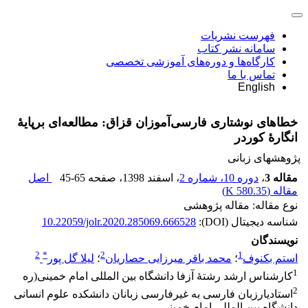
فهرست نشریات
سامانه نشر کتاب
کارگاه‌ها و دوره‌های آموزشی تخصصی
تماس با ما
English
خطاهای نوشتاری ‌‌فارسی‌آموزان قزاق: مطالعه‌ای برپایۀ
انگارۀ کوردر
پژوهشهای زبانی
مقاله 3
،
دوره 10، شماره 2
، اسفند 1398
، صفحه
45-65
اصل
مقاله (
580.35 K
)
نوع مقاله: مقاله پژوهشی
شناسه دیجیتال (DOI):
10.22059/jolr.2020.285069.666528
نویسندگان
2
*
2
1
استم بکنوف
؛
محمد باقر میرزایی حصاریان
؛
لیلا گل پور
1
کارشناس ارشد رشتۀ آزفا دانشگاه بین المللی امام خمینی(ره
2
استادیارزبان فارسی به غیرفارسی زبانان دانشکده علوم انسانی
دانشگاه بین المللی امام خمینی