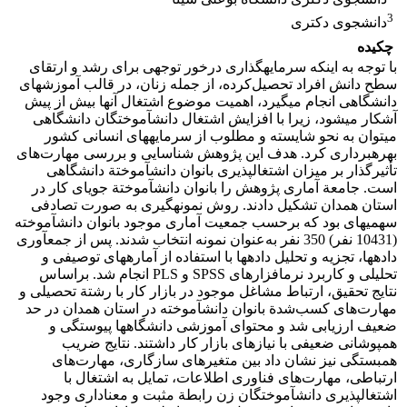
3
دانشجوی دکتری
چکیده
با توجه به اینکه سرمایه‏گذاری درخور توجهی برای رشد و ارتقای
سطح دانش افراد تحصیل‌کرده، از جمله زنان، در قالب آموزش‏های
دانشگاهی انجام می‏گیرد، اهمیت موضوع اشتغال آن‏ها بیش از پیش
آشکار می‏شود، زیرا با افزایش اشتغال دانش‏آموختگان دانشگاهی
می‏توان به نحو شایسته و مطلوب از سرمایه‏های انسانی کشور
بهره‏برداری کرد. هدف این پژوهش شناسایی و بررسی مهارت‌های
تأثیرگذار بر میزان اشتغال‏پذیری بانوان دانش‏آموختة دانشگاهی
است. جامعة آماری پژوهش را بانوان دانش‏آموختة جویای کار در
استان همدان تشکیل دادند. روش نمونه‏گیری به صورت تصادفی
سهمیه‏ای بود که بر‌حسب جمعیت آماری موجود بانوان دانش‏آموخته
(10431 نفر) 350 نفر به‌عنوان نمونه انتخاب شدند. پس از جمع‏آوری
داده‏ها، تجزیه و تحلیل داده‏ها با استفاده از آماره‏های توصیفی و
تحلیلی و کاربرد نرم‏افزارهای SPSS و PLS انجام شد. براساس
نتایج تحقیق، ارتباط مشاغل موجود در بازار کار با رشتة تحصیلی و
مهارت‌های کسب‌شدة بانوان دانش‏آموخته در استان همدان در حد
ضعیف ارزیابی شد و محتوای آموزشی دانشگاه‏ها پیوستگی و
همپوشانی ضعیفی با نیازهای بازار کار داشتند. نتایج ضریب
همبستگی نیز نشان داد بین متغیرهای سازگاری، مهارت‌های
ارتباطی، مهارت‌های فناوری اطلاعات، تمایل به اشتغال با
اشتغال‏پذیری دانش‏آموختگان زن رابطة مثبت و معنا‏داری وجود