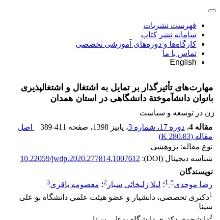
فهرست نشریات
سامانه نشر کتاب
کارگاه‌ها و دوره‌های آموزشی تخصصی
تماس با ما
English
مهارت‌های تأثیرگذار بر تمایل به اشتغال و اشتغال‏پذیری
بانوان دانش‏آموختة دانشگاهی در استان همدان
زن در توسعه و سیاست
مقاله 4
،
دوره 17، شماره 3
، پاییز 1398
، صفحه
389-411
اصل
مقاله (
280.83 K
)
نوع مقاله: پژوهشی
شناسه دیجیتال (DOI):
10.22059/jwdp.2020.277814.1007612
نویسندگان
3
2
1
*
رضا موحدی
؛
لیلا زلیخائی سیار
؛
معصومه باقری
1
دکتری تخصصی، دانشیار و عضو هیئت علمی دانشگاه بو علی
سینا
2
دانشجوی دکتری دانشگاه بوعلی سینا