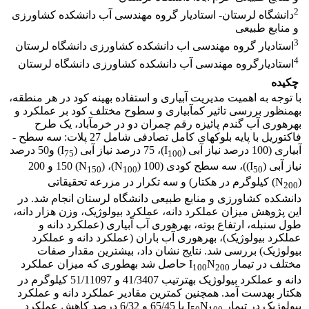
2
دانشگاه لرستان- استادیار گروه مهندسی آب دانشکده کشاورزی
و منابع طبیعی
3
استادیار گروه مهندسی اب دانشکده کشاورزی دانشگاه لرستان
4
استادیارگروه مهندسی آب دانشکده کشاورزی دانشگاه لرستان
چکیده
با توجه به اهمیت مدیریت آبیاری و استفاده بهینه کود در هر منطقه،
به­منظور بررسی تاثیر کم­آبیاری و سطوح مختلف کود بر عملکرد و
بهره­وری آب گندم پائیزه رقم چمران دو در خرم­آباد، یک طرح
فاکتوریل با پایه بلوک­های کامل تصادفی شامل 27 پلات: سه سطح ­
آبیاری (100 درصد نیاز آبی (I
)، 75 درصد نیاز آبی (I
) و50 درصد
75
100
نیاز آبی (I
))، سه سطح کودی (100 (N
)، 150 (N
) و 200
150
100
50
(N
) کیلوگرم در هکتار) و سه تکرار در مزرعه تحقیقاتی
200
دانشکده کشاورزی و منابع طبیعی دانشگاه لرستان انجام شد. در
این پژوهش میزان عملکرد دانه، عملکرد بیولوژیک، وزن هزار دانه،
طول سنبله، ارتفاع بوته، بهره­وری آب آبیاری (عملکرد دانه و
عملکرد بیولوژیک)، بهره­وری آب باران (عملکرد دانه و عملکرد
بیولوژیک) بررسی شد. نتایج نشان داد، بیشترین مقدار صفات
مختلف در تیمار I
N
حاصل شد به­طوری که میزان عملکرد
100
200
دانه و عملکرد بیولوژیک به­ترتیب 41/3407 و 51/11097 کیلوگرم در
هکتار به­دست آمد. همچنین کمترین مقادیر عملکرد دانه و عملکرد
بیولوژیک در تیمار I
N
با 65/45 و 6/32 درصد کاهش عملکرد