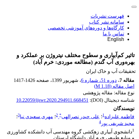
فهرست نشریات
سامانه نشر کتاب
کارگاه‌ها و دوره‌های آموزشی تخصصی
تماس با ما
English
تاثیر کم‌آبیاری و سطوح مختلف نیتروژن بر عملکرد و
بهره‌وری آب گندم (مطالعه موردی: خرم آباد)
تحقیقات آب و خاک ایران
مقاله 7
،
دوره 51، شماره 6
، شهریور 1399
، صفحه
1417-1426
اصل مقاله (
1.18 M
)
نوع مقاله: مقاله پژوهشی
شناسه دیجیتال (DOI):
10.22059/ijswr.2020.294911.668451
نویسندگان
3
2
*
1
فاطمه علیزاده
؛
علی حیدر نصرالهی
؛
مهری سعیدی نیا
؛
4
مجید شریفی پور
1
دانشجوی آبیاری زهکشی گروه مهندسی آب دانشکده کشاورزی
و منابع طبیعی خرم آباد. دانشگاه لرستان