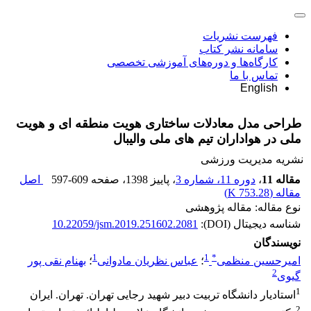
فهرست نشریات
سامانه نشر کتاب
کارگاه‌ها و دوره‌های آموزشی تخصصی
تماس با ما
English
طراحی مدل معادلات ساختاری هویت منطقه ای و هویت
ملی در هواداران تیم های ملی والیبال
نشریه مدیریت ورزشی
مقاله 11
،
دوره 11، شماره 3
، پاییز 1398
، صفحه
597-609
اصل
مقاله (
753.28 K
)
نوع مقاله: مقاله پژوهشی
شناسه دیجیتال (DOI):
10.22059/jsm.2019.251602.2081
نویسندگان
1
1
*
امیرحسین منظمی
؛
عباس نظریان مادوانی
؛
بهنام نقی پور
2
گیوی
1
استادیار دانشگاه تربیت دبیر شهید رجایی تهران. تهران. ایران
2