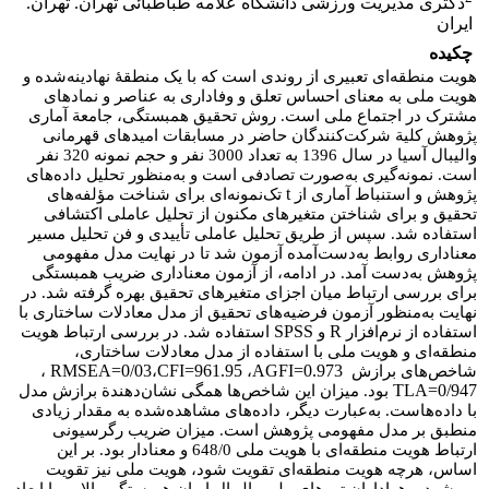
دکتری مدیریت ورزشی دانشگاه علامه طباطبائی تهران. تهران.
ایران
چکیده
هویت منطقه‌ای تعبیری از روندی است که با یک منطقۀ نهادینه‌شده و
هویت ملی به معنای احساس تعلق و وفاداری به عناصر و نمادهای
مشترک در اجتماع ملی است. روش تحقیق همبستگی، جامعة آماری
پژوهش کلیة شرکت‌کنندگان حاضر در مسابقات امیدهای قهرمانی
والیبال آسیا در سال 1396 به تعداد 3000 نفر و حجم نمونه 320 نفر
است. نمونه‌گیری به‌صورت تصادفی است و به‌منظور تحلیل داده‌های
t
پژوهش و استنباط آماری از
تک‌نمونه‌ای برای شناخت مؤلفه‌های
تحقیق و برای شناختن متغیرهای مکنون از تحلیل عاملی اکتشافی
استفاده شد. سپس از طریق تحلیل عاملی تأییدی و فن تحلیل مسیر
معناداری روابط به‌دست‌آمده آزمون شد تا در نهایت مدل مفهومی
پژوهش به‌دست آمد. در ادامه، از آزمون معنا‌داری ضریب همبستگی
برای بررسی ارتباط میان اجزای متغیرهای تحقیق بهره گرفته شد. در
نهایت به‌منظور آزمون فرضیه‌های تحقیق از مدل معادلات ساختاری با
SPSS
R
استفاده از نرم‌افزار
و
استفاده شد. در بررسی ارتباط هویت
منطقه‌ای و هویت ملی با استفاده از مدل معادلات ساختاری،
RMSEA=0/03
CFI=961.95
AGFI=0.973
شاخص‌های برازش
،
،
،
TLA=0/947
بود. میزان این شاخص‌ها همگی نشان‌دهندة برازش مدل
با داده‌هاست. به‌عبارت دیگر، داده‌های مشاهده‌شده به مقدار زیادی
منطبق بر مدل مفهومی پژوهش است. میزان ضریب رگرسیونی
ارتباط هویت منطقه‌ای با هویت ملی 648/0 و معنا‌دار بود. بر این
اساس، هرچه هویت منطقه‌ای تقویت شود، هویت ملی نیز تقویت