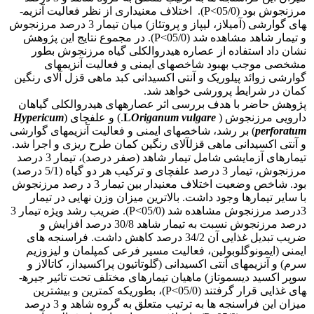
مرزنجوش بود (05/0>
P
).
اختلاف معنی­داری از نظر فعالیت آنزیم­
های گوارشی (آمیلاز، لیپاز و پروتئاز) میان تیمار 3 درصد مرزنجوش
و تیمار شاهد مشاهده شد (05/0>
P
).
در مجموع نتایج این پژوهش
نشان داد استفاده از عصاره هیدروالکلی گیاه مرزنجوش بطور
مشخصی موجب بهبود شاخص­های ایمنی و فعالیت آنزیم­های
گوارشی زوائد پیلوریک و آنتی اکسیدانی کبد ماهی قزل آلای رنگین
کمان در شرایط پرورشی خواهد شد.
پژوهش حاضر با هدف بررسی اثر عصاره­های هیدروالکلی گیاهان
دارویی مرزنجوش (
Origanum vulgare
L
.
) و علف­چای (
Hypericum
perforatum
) بر رشد، شاخص­های ایمنی و فعالیت آنزیم­های گوارشی
و آنتی اکسیدانی ماهی قزل­آلای رنگین کمان طرح ریزی و اجرا شد.
تیمارهای آزمایشی شامل تیمار شاهد (صفر درصد)، تیمار 3 درصد
مرزنجوش، تیمار 3 درصد علف­چای و ترکیب هر دو گیاه (5/1 درصد)
بود.
شاخص وضعیت اختلاف معنی­دار بین تیمار 3 د رصد مرزنجوش
با سایر تیمارها وجود داشت. بالاترین میزان وزن نهایی در تیمار
3درصد مرزنجوش مشاهده شد (05/0>
P
). ضریب رشد ویژه تیمار 3
درصد مرزنجوش نسبت به تیمار شاهد 30/8 درصد افزایش و
ضریب تبدیل غذایی آن 34/2 درصد کاهش داشت.
فراسنجه های
ایمنی (ایمونوگلوبولین، فعالیت مسیر فرعی کمپلمان و لیزوزیم
سرم) و آنزیم­های آنتی اکسیدانی (گلوتاتیون پراکسیداز، کاتالاز و
سوپر اکسید دیسموتاز) ماهیان تیمارهای مختلف تحت تاثیر جیره­
های غذایی قرار گرفتند (05/0>
P
)، بطوریکه کمترین و بیشترین
میزان این فراسنجه ها به ترتیب متعلق به گروه شاهد و 3 درصد