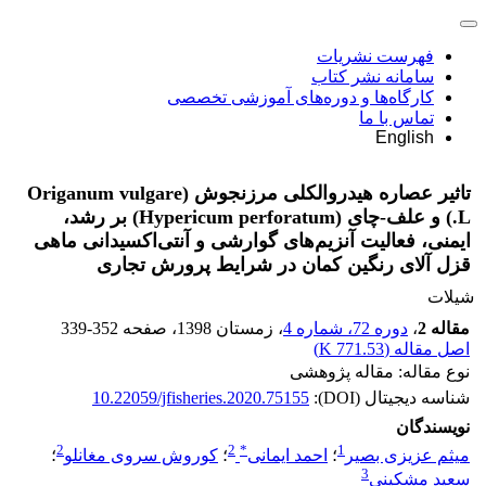
فهرست نشریات
سامانه نشر کتاب
کارگاه‌ها و دوره‌های آموزشی تخصصی
تماس با ما
English
تاثیر عصاره‌ هیدروالکلی مرزنجوش (Origanum vulgare
L.) و علف-چای (Hypericum perforatum) بر رشد،
ایمنی، فعالیت آنزیم‌های گوارشی و آنتی‌اکسیدانی ماهی
قزل آلای رنگین کمان در شرایط پرورش تجاری
شیلات
مقاله 2
،
دوره 72، شماره 4
، زمستان 1398
، صفحه
339-352
اصل مقاله (
771.53 K
)
نوع مقاله: مقاله پژوهشی
شناسه دیجیتال (DOI):
10.22059/jfisheries.2020.75155
نویسندگان
2
2
*
1
میثم عزیزی بصیر
؛
احمد ایمانی
؛
کوروش سروی مغانلو
؛
3
سعید مشکینی