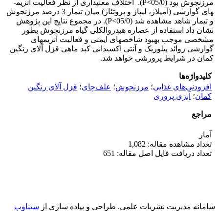
مرزنجوش بود (05/0>
P
).
اختلاف معنی­داری از نظر فعالیت آنزیم­
های گوارشی (آمیلاز، لیپاز و پروتئاز) میان تیمار 3 درصد مرزنجوش
و تیمار شاهد مشاهده شد (05/0>
P
).
در مجموع نتایج این پژوهش
نشان داد استفاده از عصاره هیدروالکلی گیاه مرزنجوش بطور
مشخصی موجب بهبود شاخص­های ایمنی و فعالیت آنزیم­های
گوارشی زوائد پیلوریک و آنتی اکسیدانی کبد ماهی قزل آلای رنگین
کمان در شرایط پرورشی خواهد شد.
کلیدواژه‌ها
افزودنی‌های غذایی
؛
مرزنجوش
؛
علف‌چای
؛
قزل آلای رنگین
کمان
؛
آبزی پروری
مراجع
آمار
تعداد مشاهده مقاله: 1,082
تعداد دریافت فایل اصل مقاله: 651
سامانه مدیریت نشریات علمی.
طراحی و پیاده سازی از
سیناوب