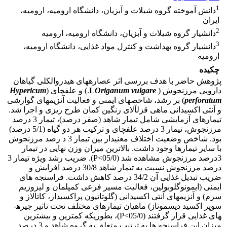
1
دانش آموخته گروه شیلات و آبزیان، دانشگاه ارومیه، ارومیه،
ایران
2
دانشیار گروه شیلات و آبزیان، دانشگاه ارومیه، ارومیه
3
دانشیار گروه بهداشت و کنترل مواد غذایی، دانشگاه ارومیه،
ارومیه
چکیده
پژوهش حاضر با هدف بررسی اثر عصاره­های هیدروالکلی گیاهان
دارویی مرزنجوش (
Origanum vulgare
L
.
) و علف­چای (
Hypericum
perforatum
) بر رشد، شاخص­های ایمنی و فعالیت آنزیم­های گوارشی
و آنتی اکسیدانی ماهی قزل­آلای رنگین کمان طرح ریزی و اجرا شد.
تیمارهای آزمایشی شامل تیمار شاهد (صفر درصد)، تیمار 3 درصد
مرزنجوش، تیمار 3 درصد علف­چای و ترکیب هر دو گیاه (5/1 درصد)
بود.
شاخص وضعیت اختلاف معنی­دار بین تیمار 3 د رصد مرزنجوش
با سایر تیمارها وجود داشت. بالاترین میزان وزن نهایی در تیمار
3درصد مرزنجوش مشاهده شد (05/0>
P
). ضریب رشد ویژه تیمار 3
درصد مرزنجوش نسبت به تیمار شاهد 30/8 درصد افزایش و
ضریب تبدیل غذایی آن 34/2 درصد کاهش داشت.
فراسنجه های
ایمنی (ایمونوگلوبولین، فعالیت مسیر فرعی کمپلمان و لیزوزیم
سرم) و آنزیم­های آنتی اکسیدانی (گلوتاتیون پراکسیداز، کاتالاز و
سوپر اکسید دیسموتاز) ماهیان تیمارهای مختلف تحت تاثیر جیره­
های غذایی قرار گرفتند (05/0>
P
)، بطوریکه کمترین و بیشترین
میزان این فراسنجه ها به ترتیب متعلق به گروه شاهد و 3 درصد