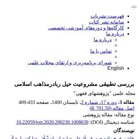
فهرست نشریات
سامانه نشر کتاب
کارگاه‌ها و دوره‌های آموزشی تخصصی
درباره ما
درباره ما
تماس با ما
شورای برنامه‌ریزی و ارتقای مجلات علمی
English
بررسی تطبیقی مشروعیت حیل ربادرمذاهب اسلامی
مجله علمی "پژوهشهای فقهی"
مقاله 3
،
دوره 17، شماره 2
، تابستان 1400
، صفحه
409-433
اصل مقاله (
701.59 K
)
نوع مقاله: مقاله پژوهشی
شناسه دیجیتال (DOI):
10.22059/jorr.2020.290230.1008639
نویسندگان
3
2
*
1
هاشم فرج زاده جبدرقی
؛
علیرضا صابریان
؛
رضا کهساری