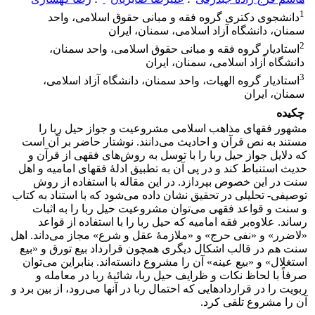
1
دانشجوی دکتری گروه فقه و مبانی حقوق اسلامی، واحد
سمنان، دانشگاه آزاد اسلامی، سمنان، ایران
2
استادیار گروه فقه و مبانی حقوق اسلامی، واحد سمنان،
دانشگاه آزاد اسلامی، سمنان، ایران
3
استادیار گروه الهیات، واحد سمنان، دانشگاه آزاد اسلامی،
سمنان، ایران
چکیده
مشهور فقهای مذاهب اسلامی مشروعیت و جواز حیل ربا را
مستند به نص قرآن و احادیث می‌دانند. نوشتار حاضر بر آن است
که دلایل جواز حیل ربا را با توسل به روش‌های فقهی از قرآن و
حدیث استنباط کند و در پی آن به تطبیق ادلۀ فقهای امامیه و اهل
سنت در این خصوص بپردازد. در این مقاله با استفاده از روش
توصیفی- تحلیلی در تحقیق نشان داده می‌شود که با استناد به کتاب
و سنت و قواعد فقهی می‌توان مشروعیت حیل ربا را به اثبات
رساند. علاوه‌بر فقه امامیه که حیل ربا را با استفاده از قواعد
«لاضرر» و «نفی حرج» و «ملازمۀ عقل و شرع» مجاز می‌داند. اهل
سنت هم در قالب اشکال دیگری همچون قرارداد بیع تورق و «بیع
استغلال» و «بیع عینه» آن را مشروع دانسته‌اند. بنابراین می‌توان
صرفاً با لحاظ نکات و ظرایف حیل ربا، شائبۀ ربا در معامله و
ربویت را در قراردادهایی که احتمال ربا در آنها می‌رود، از بین برد و
آن را مشروع تلقی کرد.