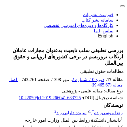
فهرست نشریات
سامانه نشر کتاب
کارگاه‌ها و دوره‌های آموزشی تخصصی
تماس با ما
English
بررسی تطبیقی سلب تابعیت به‌عنوان مجازات عاملان
ارتکاب تروریسم در برخی کشورهای اروپایی و حقوق
بین‌الملل
مطالعات حقوق تطبیقی
مقاله 17
،
دوره 10، شماره 2
، مهر 1398
، صفحه
743-761
اصل
مقاله (
465.67 K
)
نوع مقاله: مقاله علمی - پژوهشی
شناسه دیجیتال (DOI):
10.22059/jcl.2019.266041.633725
نویسندگان
2
1
*
رضا موسی‌زاده
؛
سپیده دارابی راد
1
دانشیار دانشکدۀ روابط بین‏ الملل وزارت امور خارجه
2