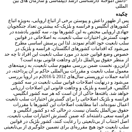
دانش ‏آموختۀ کارشناسی ارشد دیپلماسی و سازمان‏ های بین‏
المللی
چکیده
پس از ظهور داعش و پیوستن برخی از اتباع اروپایی، به‌ویژه اتباع
کشور‌های انگلیس و فرانسه و بلژیک-که بیشترین تعداد جنگجویان
جهادی اروپایی مختص به این کشورها بود-، سه کشور یادشده در
جهت گسترش اختیارات سلب تابعیت، به اصلاحاتی در قوانین
سلب تابعیت خود اقدام نمودند. لذا این پرسش اساسی مطرح
می‌شود که اقدامات کشورهای انگلستان، فرانسه و بلژیک در
خصوص وضع قوانین جدید در مورد سلب تابعیت این افراد تا چه حد
از منظر حقوق بین‌الملل دارای وجاهت قانونی بوده است؟
از‌این‌رو، نخست ضمن بررسی مفهوم سلب تابعیت، به زمینه‌های
معمول سلب تابعیت و مقررات بین‌المللی حاکم بر آن پرداخته، در
ادامه حملات تروریستی سال‌های 2012 تا 2016م در اروپا بررسی
می‌شود و درنهایت اصلاحات قوانین سلب تابعیت در سه کشور
انگلیس، فرانسه و بلژیک و وجاهت قانونی این اصلاحات ارزیابی
خواهد شد. یافته‌ها حاکی از آن است که هر سه کشور انگلیس،
فرانسه و بلژیک اصلاحاتی را برای گسترش اختیارات سلب تابعیت
اعمال نموده‌اند، اما مطابقت اصلاحات این کشورها با مقررات
حقوق بین‌الملل یکسان نیست. درحالی که دو کشور انگلیس و
فرانسه سعی داشته‌اند که ضمن گسترش اختیارات سلب تابعیت،
اصل اجتناب از بی‌تابعیتی را رعایت کنند، کشور بلژیک در قوانین
سلب تابعیت خود هیچ مقرره‌ای برای تضمین جلوگیری از بی‌تابعیتی