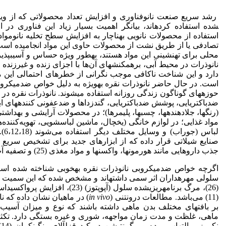
شده استفاده کرده­اند، بیانگر اهمیت بسیار زیاد این فناوری در 
استفاده از محصولات نانویی به­ناچار به افزایش سطح تخلیه نانومو
تصادفی یا از طریق نشت از محصولات حاوی این مواد انجامیده است. مح
محلی برای ته­نشینی این مواد هستند، به­طور ویژه حساس و آسیب­پ
نانوذرات در محیط آبی، برهم­کنش­های آن‌ها با اجزای زنده و غیرزنده و
دارد و این شناخت ناکافی موجب نگرانی از خطرهای احتمالی این موا
است. در حال حاضر نانوذرات نقره به­ویژه به دلیل خواص ضدمیکرو
حوزه­های گوناگون زندگی روزانه استفاده می­شوند. نانوذرات نقره د
ضدباکتریایی، پوشش ضدباکتریایی، گندزداها و ضدعفونی کننده­های ا
(رنگ­ها، جلادهنده­ها، چسب­ها، پلیمرها)؛ در محصولات آرایشی و بهداشت
مواد غذایی؛ در لوازم خانگی (یخچال­، ماشین لباس­شویی، تهویه‌کننده
لبا
صنایع شیلاتی قرار داده که از ابزارهای جدید برای تشخیص سریع بی
جذب داروهایی مانند هورمون­ها، واکسن­ها و مواد مغذی (25) و تصفیه آب بهره ببرند (10،13،16،27).
سلولی مهره­داران اثر سمی داشته­اند و مشخص شده که این سمیت نا
(11) می‌باشد. مطالعات درون­تنی (
in vivo
) در ماهیان نشان داده که نان
بر بافت­های مختلف بدن ماهی داشته باشند که نوع و میزان آسیب
ماهی، غلظت و مدت زمان مواجهه، شوری و غیره بستگی دارد. تکثیر
ن