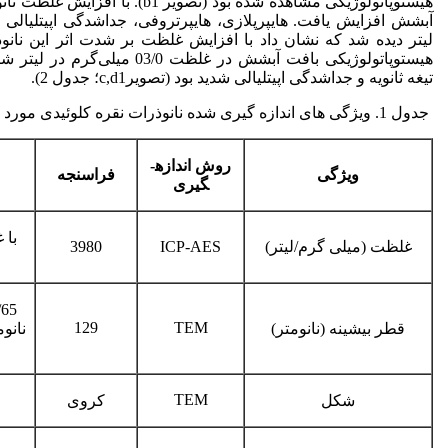
هیستوپاتولوژیکی مشاهده شده بود (تصو
لیتر دیده شد که نشان داد با افزایش غلظت بر شدت اثر این نانو
هیستوپاتولوژیکی بافت آبشش در غلظت 
تیغه ثانویه و جداشدگی اپیتلیالی شدید بود (تصویرc,d1؛ جدول 2).
جدول 1. ویژگی­ های اندازه ­گیری ­شده نانوذرات نقره کلوئیدی مورد استفاده (16).
روش اندازه­
ویژگی
فراسنجه
گیری
با 
غلظت (میلی گرم/لیتر)
ICP-AES
3980
129
TEM
قطر بیشینه (نانومتر)
نانو
TEM
شکل
کروی