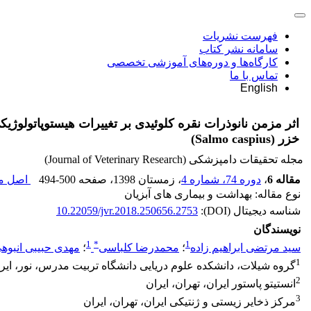
فهرست نشریات
سامانه نشر کتاب
کارگاه‌ها و دوره‌های آموزشی تخصصی
تماس با ما
English
اثر مزمن نانوذرات نقره کلوئیدی بر تغییرات هیستوپاتولوژ
خزر (Salmo caspius)
مجله تحقیقات دامپزشکی (Journal of Veterinary Research)
مقاله 6
،
دوره 74، شماره 4
، زمستان 1398
، صفحه
494-500
اصل مق
نوع مقاله: بهداشت و بیماری های آبزیان
شناسه دیجیتال (DOI):
10.22059/jvr.2018.250656.2753
نویسندگان
1
*
1
سید مرتضی ابراهیم زاده
؛
محمدرضا کلباسی
؛
مهدی حبیبی انبوه
1
گروه شیلات، دانشکده علوم دریایی دانشگاه تربیت مدرس، نور، ایر
2
انستیتو پاستور ایران، تهران، ایران
3
مرکز ذخایر زیستی و ژنتیکی ایران، تهران، ایران