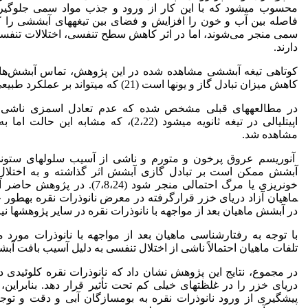
فاصله بین آب و خون را افزایش و فضای بین تیغه­های آبششی را 
سمی منجر می‌شوند، اما در اثر کاهش سطح تنفسی، اختلالات تنفسی 
دارند.
کوتاهی تیغه آبششی مشاهده شده در این پژوهش، تماس آبشش‌ها با
کاهش میزان تبادل گاز و یون­ها است (21) که می­تواند بر عملکرد طبیعی آبشش اثر بگذارد.
در مطالعه­های قبلی مشخص شده که عدم تعادل اسمزی ناشی ا
اپیتلیالی در تیغه ثانویه می­شود (2،22)، ک
مشاهده شد.
آنوریسم عروق پرخون و متورم و ناشی از آسیب سلول­های ستونی 
آبشش ممکن است بر تبادل گازی آبشش اثر گذاشته و به اختلال 
ماهیان آزاد دریای خزر قرارگرفته در معرض نانوذرات نقره به­طو
در آبشش ماهیان بعد از مواجهه با نانوذرات نقره در سایر پژوهش­ها نیز گزا
با توجه به رفتارشناسی ماهیان بعد از مواجهه با نانوذرات مورد م
تلفات ماهیان احتمالاً ناشی از اختلال تنفسی به دلیل آسیب بافت آبش
در مجموع، نتایج این پژوهش نشان داد که نانوذرات نقره کلوئیدی د
دریای خزر را در غلظت­های خیلی کم تحت تأثیر قرار دهد. بنابرای
پیشگیری از ورود نانوذرات نقره به بوم­سازگان آبی و دقت و توجه ز