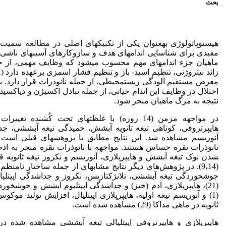
بحث
هیستوپاتولوژی به­عنوان یکی از تکنیک­های اصلی در مطالعه سمیت آل
ماهیان جزء اندام­­های مهم محسوب می­شود که وظایف مهمی، از جم
معرض مستقیم آلودگی زیست­محیطی، از جمله نانوذرات قرار دارد. بن
اختلال در وظایف این اندام حیاتی، از جمله تبادل اکسیژن و دی­اکسید
نتیجه به مرگ ماهیان منجر شود.
در مواجهه مزمن (14 روزه) با غلظت­های تحت کُشنده 
هایپرتروفی، کوتاهی تیغه ثانویه آبشش، خمیدگی تیغه آبششی، جدا
آنوریسم مشاهده شد. این نتایج مطابق با پژوهش­های قبلی است 
شدن نوک تیغه آبشش و هایپرپلازی، آنوریسم و نکروز تیغه ثانویه قزل
(9،14). در پژوهش‌های دیگر نتایج مشابه­ای از جمله ساختار نامنظم 
جوش­خوردگی تیغه آبششی، تلانژکتازیس، نکروز و جداشدگی اپیتل
(21)، هایپرپلازی، ادم (خیز) و جداشدگی اپیتلیوم آبشش و جوش­خ
(1) و آنوریسم تیغه اولیه، هایپرپلازی اپیتلیال، افزایش تولید مو
ثانویه در ماهی مداکا (29) مشاهده شده است.
هایپرپلازی و هایپرتروفی اپیتلیالی تیغه آبششی مشاهده شده