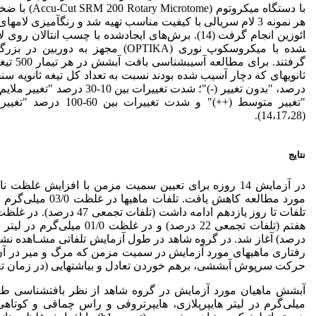
هر نمونه 3 لام سریالی با کیفیت مناسب تهیه شد و رنگ­آمیزی لا
شده با میکروسکوپ نوری (OPTIKA) مجهز ب
گرفتند. 
"تغییر متوسط (++)" و شدت
(14،17،28).
نتایج
در آزمایش 14 روزه برای تعیین سمیت مزمن با افزایش غلظت
مورد مطالعه کاهش یافت
درصد) آغاز شد. در گروه شاهد در طول آزمایش تلفاتی مشـاهده نشد و 
رفتاری ماهی­های مورد آزمایش در سمیت مزمن که مرگ و میر در آن
حرکت سرپوش آبششی، برهم خوردن تعادل و بی­اشتهایی (در زمان تغذ
میلی‌گرم در لیتر هایپرپلازی، هایپرتروفی و راس چماقی و کوتاهی ت