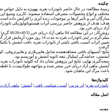
چکیده
زمینۀ مطالعه: در حال حاضر نانوذرات نقره، به­ویژه به دلیل خواص ض
سازگان آبی و تأثیر آن‌ها بر موجودات زنده آبزی را افزایش داده است.
هدف: هدف از پژوهش حاضر بررسی اثرات هیستوپاتولوژیکی نانوذرات
آزاد دریای خزر بود.
میلی‌گرم در لیتر نانوذرات نقره به مدت 14 رو
تعیین اثرات آسیب بافتی ناشی از نانوذرات نقره، بافت آبشش با تکنیک
گرفت.
نتایج: آسیب­های بافتی مشاهده­شده شامل هایپرپلازی و هایپرتروفی، ک
آبششی، جداشدگی اپیتلیال تیغه ثانویه آبشش و آنوریسم بود.
نتیجه‌گیری نهایی: نتایج این پژوهش نشان داد که کلوئید نانوذرات نقره 
آبشش ماهی آزاد دریای خزر منجر شده و مواجهه طولانی­مدت با غلظت 
باعث مرگ این ماهیان شود.
کلیدواژه‌ها
نانوذرات نقره
؛
اثر مزمن
؛
آسیب شناسی بافتی
؛
آبشش
؛
ماهی آزاد د
اصل مقاله
مقدمه