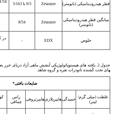
قطر هیدرودینامیکی (نانومتر)
Zetasizer
9/3 تا 5/163
میانگین قطر هیدرودینامیکی
8/54
Zetasizer
(نانومتر)
در ک
خلوص
EDX
-
های تحت کُشنده نانوذرات نقره و گروه شاهد.
ضایعات بافتی*
غلظت (میلی گرم/
راس
کوت
خمیدگی
هایپرپلازی
هایپرتروفی
لیتر)
چماقی