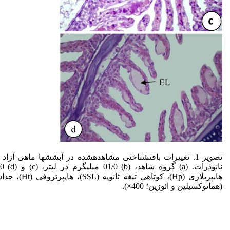
(هماتوکسیلین و ائوزین؛ 400×).