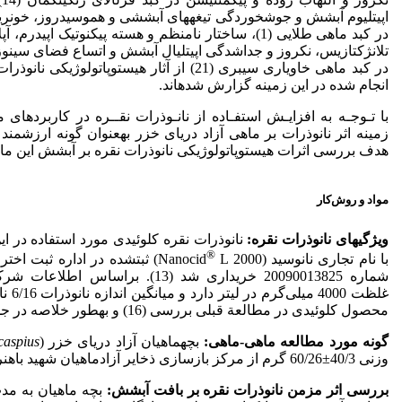
اپیتلیوم آبشش و جوش­خوردگی تیغه­های آبششی و هموسیدروز، خونریز
در کبد ماهی طلایی (1)، ساختار نامنظم و هسته پیکنوتیک 
تلانژکتازیس، نکروز و جداشدگی اپیتلیال آبشش و اتساع فضای سینوزو
در کبد ماهی خاویاری سیبری (21) از آثار هیستوپ
انجام شده در این زمینه گزارش شده­اند.
با تـوجـه به افزایـش استفـاده از نانـوذرات نقــره در کاربردها
زمینه اثر نانوذرات بر ماهی آزاد دریای خزر به­عنوان گونه ارزش
هدف بررسی اثرات هیستوپاتولوژیکی نانوذرات نقره بر آبشش این ما
مواد و روش‌کار
ویژگی­های نانوذرات نقره:
نانوذرات نقره کلوئیدی مورد استفاده در
®
با نام تجاری نانوسید (Nanocid
L 2000) ثبت­شده در اداره ثبت 
شماره 20090013825 خریداری شد (13). ب
غلظت 0
محصول کلوئیدی در مطالعة قبلی بررسی (16) و به­طور خلاصه در جدول 1 ارائه شده است.
گونه مورد مطالعه ماهی-ماهی:
بچه­ماهیان آزاد دریای خزر (
caspius
وزنی 40/3±60/26 گرم از مرکز بازسازی ذخایر آزادماهیان شهید باهنر کلاردشت تهیه شدند.
بررسی اثر مزمن نانوذرات نقره بر بافت آبشش:
بچه ماهیان به مد