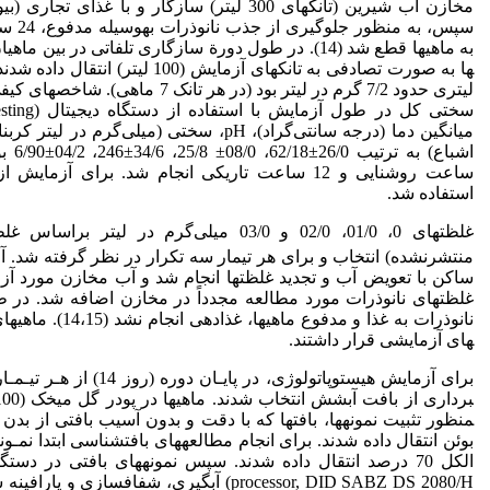
سپس، ب
به ماهی­ها قطع شد (14). در طول دورة سازگاری تلفاتی در ب
میانگین دما (درجه سانتی‌گراد)، pH، سختی (می
ساعت روشنایی و 12 ساعت تاریکی انجام شد. برای آ
استفاده شد.
غلظت­های 0، 01/0، 02/0 و 03/0 میلی‌گرم در لیتر براساس غلظت کُشنده میانی (LC
غلظت­های نانوذرات مورد مطالعه مجدداً در مخازن اضافه شد. در
نانوذرات به غذا و مدف
های آزمایشی قرار داشتند.
منظور تثبیت نمونه­ها، بافت­ها که با دقت و بدون آسیب بافتی از بدن
بوئن انتقال داده شدند. برای انجام مطالعه­های بافت­شناسی ابتدا نمـو
processor, DID SABZ DS 2080/H) آبگیری، شفاف­ساز