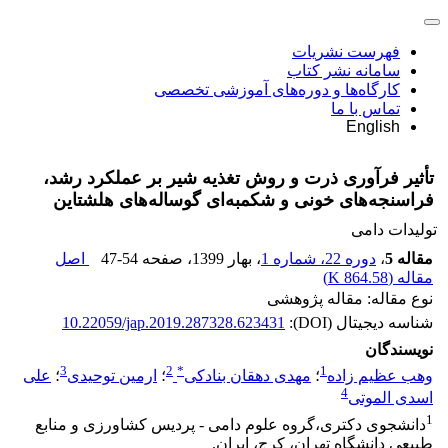
فهرست نشریات
سامانه نشر کتاب
کارگاه‌ها و دوره‌های آموزشی تخصصی
تماس با ما
English
تأثیر فرآوری ذرت و روش تغذیه شیر بر عملکرد رشد،
فراسنجه‌های خونی و شکمبه‌ای گوساله‌های هلشتاین
تولیدات دامی
مقاله 5
،
دوره 22، شماره 1
، بهار 1399
، صفحه
47-54
اصل
مقاله (
864.58 K
)
نوع مقاله: مقاله پژوهشی
شناسه دیجیتال (DOI):
10.22059/jap.2019.287328.623431
نویسندگان
3
2
*
1
وهب عظیم زاده
؛
مهدی دهقان بنادکی
؛
ارمین توحیدی
؛
علی
4
اسدی الموتی
1
دانشجوی دکتری،گروه علوم دامی - پردیس کشاورزی و منابع
طبیعی دانشگاه تهران، کرج، ایران.