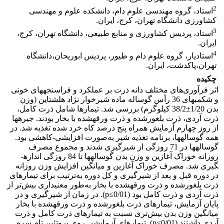
2
استاد، گروه مهندسی علوم دام، دانشکده علوم و مهندسی
کشاورزی دانشگاه تهران، کرج، ایران.
3
استاد، پردیس کشاورزی و منابع طبیعی، دانشگاه تهران، کرج،
ایران.
4
استادیار، گروه علوم دام و طیور، پردیس ابوریحان،دانشگاه
تهران،پاکدشت، ایران.
چکیده
اثر فرآوری‌های مختلف دانه ذرت بر عملکرد و فراسنجه­های خونی
و شکمبه­ای 36 رأس گوساله ماده شیرخوار نژاد هلشتاین (وزن
بدن 1/20±38/2 کیلوگرم) بررسی شد. تیمارها شامل ذرت کامل،
ذرت آردی، ذرت بلغورشده و ذرت ورقه­شده ­با ­بخار بودند. جیره­ها
از روز چهارم آزمایش همراه پنج درصد کاه خرد شده تغذیه شد. در
همه گوساله­ها، برنامه تغذیه شیر به‌صورت افزایشی-کاهشی بود.
گوساله­ها در 71 روزگی از شیرگیری شدند و مجموع مصرف
روزانه خوراک آغازین و وزن بدن گوساله­ها تا 84 روزگی اندازه­
گیری شد. مصرف خوراک آغازین و میانگین افزایش وزن روزانه
در دوره قبل و بعد از شیرگیری و کل دوره به‌ترتیب برای تیمارهای
ذرت بلغورشده و ذرت ورقه­شده­ با بخار به‌طور معنی­داری بیش‏‌‏تر از
ذرت آردی و ذرت کامل بود (p≤0/01). در زمان از شیرگیری و در
پایان آزمایش، تیمارهای ذرت بلغورشده و ذرت ورقه­شده ­با بخار
میانگین وزن بدن بیش‏‌‏تری نسبت به تیمارهای ذرت کامل و ذرت
آردی داشتند (p≤0/01). تیمارهای آزمایشی روی پروتئین تام سرم