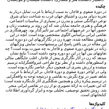
چکیده
در دورة صفوی و قاجار، به سبب ارتباط با غرب، تمایل دربار به
تجربة دنیای مدرن و اشتیاق جهان غرب به شناخت دنیای شرق
نوعی دوگانگی سنتی و مدرن در بسیاری از مناسبات اجتماعی،
فرهنگی و هنری جامعه نمایان شد که این روند بر وضعیت زنان و
حضور آن‏ها در عرصه‏های اجتماعی نیز تأثیرگذار بود. چهره‏نگاری در
نقاشی ایرانی براساس الگوی مشخصی بوده است. آنچه در این
پژوهش مطالعه ‌شده، چهرة زن در نگارگری‏های این دو دوره است.
این مقاله در پی یافتن پاسخ این پرسش‏هاست: نمایش ویژگی‏های
زنانه در نقوش دورة صفوی و قاجار به چه صورت بوده است؟ چه
تفاوت‏های بین آن‏ها در این دو دوره وجود داشته است؟ نتایج نشان
می‏دهد که زن در آثار نگارگری پیش از قاجار، اغلب جایگاهی مثالی
و اسطوره‏ای داشته و از نظر نوع طراحی غیرواقع‏گرایانه ترسیم
می‏شده و ارزش بصری آن همچون دیگر عناصر نگاره بوده است،
ولی در اواخر دورة صفوی و دورة قاجار، بر اثر ارتباط با غرب،
شاهد تغییر در نوع نگرش به نقاشی و درنتیجه توجه به واقع‏گرایی
در ترسیم پیکرة زنان و همچنین شکل‏گیری آثار تک‌نگاره شده است؛
که این تغییرات به ارائة تصویری نو از زن در نقاشی ایرانی منجر
شد. روش تحقیق توصیفی‌ـ ‏تحلیلی بوده و ابزار گردآوری اطلاعات
کتابخانه‏ای است.
کلیدواژه‌ها