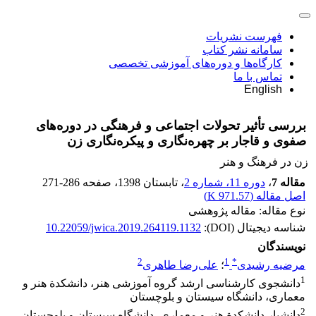
فهرست نشریات
سامانه نشر کتاب
کارگاه‌ها و دوره‌های آموزشی تخصصی
تماس با ما
English
بررسی تأثیر تحولات اجتماعی و فرهنگی در دوره‌های
صفوی و قاجار بر چهره‌نگاری و پیکره‌نگاری زن
زن در فرهنگ و هنر
مقاله 7
،
دوره 11، شماره 2
، تابستان 1398
، صفحه
271-286
اصل مقاله (
971.57 K
)
نوع مقاله: مقاله پژوهشی
شناسه دیجیتال (DOI):
10.22059/jwica.2019.264119.1132
نویسندگان
2
1
*
مرضیه رشیدی
؛
علی‌رضا طاهری
1
دانشجوی کارشناسی ارشد گروه آموزشی هنر، دانشکدة هنر و
معماری، دانشگاه سیستان و بلوچستان
2
دانشیار دانشکدة هنر و معماری، دانشگاه سیستان و بلوچستان