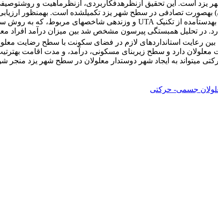
ر یزد است. این تحقیق ازنظرهدفکاربردی، ازنظرماهیت و روشتوصیفی
آزمون‏های آماری در نرم‏افزار SPSS استفاده‏شده است. براساس نتایج به‏دست‏آمد
 دارد. در تحلیل همبستگی پیرسون مشخص شد بین میزان درآمد افراد م
ا بین رعایت استانداردهای لازم در فضای سکونت با سطح رضایت معلول
علولان دارد و سطح زیربنای مسکونی، درآمد، و مدت اقامت به‏ترتیب اول
می‏تواند به ایجاد شهر دوستدار معلولان در سطح شهر یزد منجر شو
لولان جسمی- حرکتی