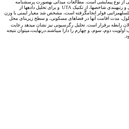
 از نوع پیمایشی است. مطالعات میدانی به‏صورت پرسش‏نامه
توسط 157 نفر افراد معلول جسمی- حرکتی (براساس جدول مورگان) به‏صورت تصادفی در سطح شهر یزد تکمیل‏شده است. به‏منظور ارزیابی و رتبه‏بندی شاخص‏ها، از تکنیک UTA و برای تحلیل داده‏ها از
ه از تکنیک UTA و وزن‏دهی شاخص‏های مربوط، که به روش سلسله‏مراتبی فولر انجام‏گرفته است، مشخص شد معیار ایمنی با وزن
علول، مدت اقامت آن‏ها در فضا‏های مسکونی، و سطح زیربنای محل
ان رابطه برقرار است. تحلیل رگرسیونی نیز نشان می‏دهد رعایت
ویت دوم، سوم، و چهارم را دارا می‏باشند.درنهایت،می‏توان نتیجه
د.