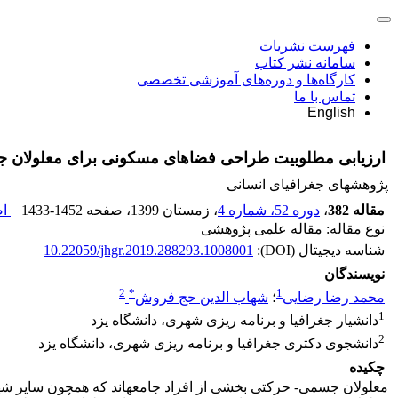
فهرست نشریات
سامانه نشر کتاب
کارگاه‌ها و دوره‌های آموزشی تخصصی
تماس با ما
English
ارزیابی مطلوبیت طراحی فضاهای مسکونی برای معلولان جس
پژوهشهای جغرافیای انسانی
مقاله 382
،
دوره 52، شماره 4
، زمستان 1399
، صفحه
1433-1452
اص
نوع مقاله: مقاله علمی پژوهشی
شناسه دیجیتال (DOI):
10.22059/jhgr.2019.288293.1008001
نویسندگان
2
*
1
محمد رضا رضایی
؛
شهاب الدین حج فروش
1
دانشیار جغرافیا و برنامه ‏ریزی شهری، دانشگاه یزد
2
دانشجوی دکتری جغرافیا و برنامه ریزی شهری، دانشگاه یزد
چکیده
معلولان جسمی- حرکتی بخشی از افراد جامعه‏اند که همچون سایر شه