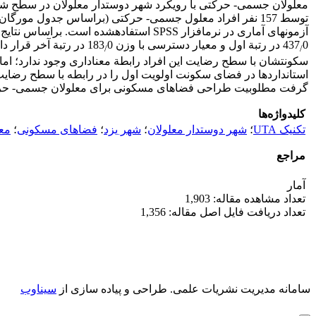
معلولان جسمی- حرکتی با رویکرد شهر دوستدار معلولان در سطح شه
0 در رتبة اول و معیار دسترسی با وزن 183
437
0 در رتبة آخر قرار
/
/
سکونتشان با سطح رضایت این افراد رابطة معناداری وجود ندارد؛ ام
استانداردها در فضای سکونت اولویت اول را در رابطه با سطح رضایت م
گرفت مطلوبیت طراحی فضا‏های مسکونی برای معلولان جسمی- حرکتی 
کلیدواژه‌ها
تکنیک UTA
؛
شهر دوستدار معلولان
؛
شهر یزد
؛
فضا‏های مسکونی
؛
مع
مراجع
آمار
تعداد مشاهده مقاله: 1,903
تعداد دریافت فایل اصل مقاله: 1,356
سامانه مدیریت نشریات علمی.
طراحی و پیاده سازی از
سیناوب