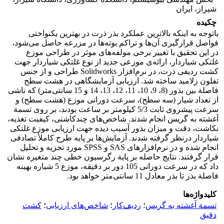
شیراز، ایران
چکیده
باتوجه به اینکه بالاترین عملکرد بذر ذرت در بهترین یکنواختی
فواصل قرارگیری آن‌ها و تراکم بوته‌ها در مزرعه حاصل می‌شود،
در این تحقیق با تغییر برخی مولفه‌های موثر در طراحی موزع
غلتکی شیاردار، ارائه‌ی موزعی جدید از نوع غلتکی شیاردار جهت
کشت ردیفی ذرت، در نرم‌افزار Solidworks طراحی و از جنس
تفلون زلامید ساخته شد. ارزیابی آزمایشگاهی در هشت سطح
فاصلة بین بذور (8، 9، 10، 11، 12، 13، 14 و 15 سانتی‌متر) که ناشی
از تعداد شیار (سه سطح)، سرعت دورانی موزع (هشت سطح) و
سرعت پیشروی ثابت 5/3 کیلومتر بر ساعت بودند، بر روی تسمة
آغشته به گریس انجام شدند. شاخص‌های چندکاشتی، کیفیت تغذیه،
نکاشت، دقت و میزان بذور آسیب دیده جهت ارزیابی موزع غلتکی
شیاردار درنظر گرفته شدند. آزمایش‌ها بر پایه طرح کاملأ تصادفی
انجام شده و در نرم‌افزارهای SAS و SPSS مورد تجزیه و تحلیل
قرار گرفتند. نتایج حاصله بر پایة رگرسیون خطی چند متغیره نشان
داد که در سرعت دورانی 105 دور بر دقیقه، موزع 5 شیاره بهینه
فاصلة بذر تا بذر معادل 11 سانتی‌متر خواهد بود.
کلیدواژه‌ها
تسمة آغشته به گریس
؛
ردیف‌کار
؛
شاخص‌های ارزیابی
؛
کشت
دقیق