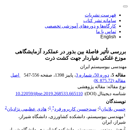
فهرست نشریات
سامانه نشر کتاب
کارگاه‌ها و دوره‌های آموزشی تخصصی
تماس با ما
English
بررسی تأثیر فاصلة بین بذور در عملکرد آزمایشگاهی
موزع غلتکی شیاردار جهت کشت ذرت
مهندسی بیوسیستم ایران
مقاله 5
،
دوره 50، شماره 3
، پاییز 1398
، صفحه
547-556
اصل
مقاله (
875.72 K
)
نوع مقاله: مقاله پژوهشی
شناسه دیجیتال (DOI):
10.22059/ijbse.2019.268533.665110
نویسندگان
2
1
*
1
حسین بلانیان
؛
سیدحسین کارپرورفرد
؛
هادی عظیمی نژادیان
1
مهندسی بیوسیستم، دانشکده کشاورزی، دانشگاه شیراز،
شیراز، ایران
2
بخش مهندسی بیوسیستم، دانشکده کشاورزی، دانشگاه شیراز،