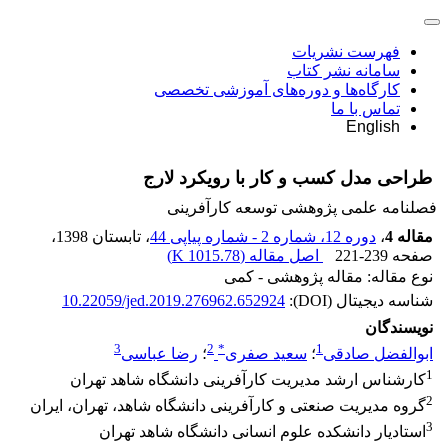
فهرست نشریات
سامانه نشر کتاب
کارگاه‌ها و دوره‌های آموزشی تخصصی
تماس با ما
English
طراحی مدل کسب و کار با رویکرد لارج
فصلنامه علمی پژوهشی توسعه کارآفرینی
مقاله 4
،
دوره 12، شماره 2 - شماره پیاپی 44
، تابستان 1398
،
صفحه
221-239
اصل مقاله (
1015.78 K
)
نوع مقاله: مقاله پژوهشی - کمی
شناسه دیجیتال (DOI):
10.22059/jed.2019.276962.652924
نویسندگان
3
2
*
1
ابوالفضل صادقی
؛
سعید صفری
؛
رضا عباسی
1
کارشناس ارشد مدیریت کارآفرینی دانشگاه شاهد تهران
2
گروه مدیریت صنعتی و کارآفرینی دانشگاه شاهد، تهران، ایران
3
استادیار دانشکده علوم انسانی دانشگاه شاهد تهران