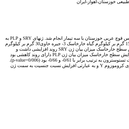
طبیعی خوزستان-اهواز-ایران
این پژوهش به منظور بررسی اثر گیاه خارخاسک بر نسبت جنسیت اسپرم قوچ عربی خوزستان با تکنیک qPCR Real-time با استفاده از 18 راس قوچ عربی خوزستان با سه تیمار انجام شد. ژنهای SRY و PLP به
‌ترتیب برای جداسازی قطعات خاصی از توالی‌های کروموزوم Y- و X- تکثیر شدند. تیمارهای آزمایشی شامل : 1- گروه شاهد 2- جیره حاوی 15 گرم بر کیلوگرم گیاه خارخاسک 3- جیره حاوی30 گرم بر کیلوگرم
گیاه خارخاسک در جیره بود. از تمامی قوچ‌ها در ماه دهم اسپرم‌گیری و در ماه هشتم و دهم خونگیری انجام شد. نتایج نشان داد، که با افزایش سطح خارخاسک میزان بیان ژن SRY روند افزایشی داشت و
حیواناتی که جیره حاوی 30 گرم در کیلوگرم گیاه خارخاسک را دریافت کردند بالاترین میزان افزایش بیان ژن SRY را داشتند و همچنین با افزایش سطح خارخاسک میزان بیان ژن PLP دارای روند کاهشی بود
(0/004=p-value). همبستگی بین ژن SRY و غلظت تستوسترون در سن هشت و 10 ماهگی به‌ترتیب برابر0/65 و 0/59، و برای ژن PLP و غلظت تستوسترون به ترتیب برابر با 0/61- و 0/66- بود (0/006=p-value).
براساس یافته‌های حاصل از این تحقیق مشخص شد که گیاه خارخاسک با افزایش آندروژن‌ها سبب افزایش نسبت ژن SRY و اسپرم‌های حاوی کروموزوم Y و به عبارتی افزایش نسبت جنسیت به سمت ژن