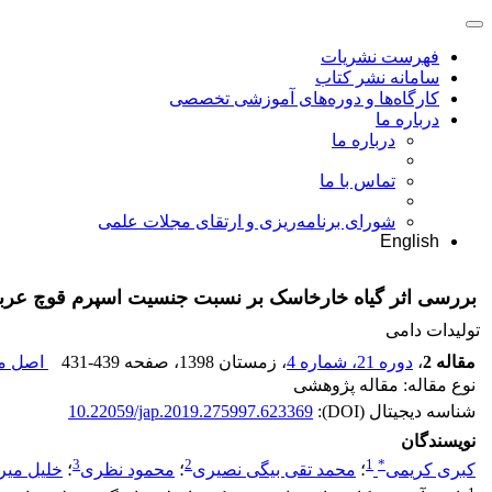
فهرست نشریات
سامانه نشر کتاب
کارگاه‌ها و دوره‌های آموزشی تخصصی
درباره ما
درباره ما
تماس با ما
شورای برنامه‌ریزی و ارتقای مجلات علمی
English
بررسی اثر گیاه خارخاسک بر نسبت جنسیت اسپرم قوچ عربی خوزستان با
تولیدات دامی
مقاله 2
،
دوره 21، شماره 4
، زمستان 1398
، صفحه
431-439
اصل مق
نوع مقاله: مقاله پژوهشی
شناسه دیجیتال (DOI):
10.22059/jap.2019.275997.623369
نویسندگان
3
2
1
*
کبری کریمی
؛
محمد تقی بیگی نصیری
؛
محمود نظری
؛
خلیل میر