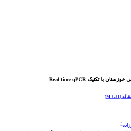
 تکنیک Real time qPCR
اله (
1.31 M
)
4
زاده