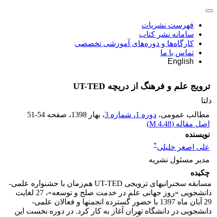
فهرست نشریات
سامانه نشر کتاب
کارگاه‌ها و دوره‌های آموزشی تخصصی
تماس با ما
English
ترویج علم و فرهنگ از دریچه UT-TED
دلتا
مطالب عمومی،
دوره 1، شماره 3
، بهار 1398
، صفحه
51-54
اصل مقاله (
4.48 M
)
نویسنده
*
علی اصغر خلیلی
مدیر مسئول نشریه
چکیده
مسابقه سخنرانی­های ترویجی UT-TED هم‌زمان با جشنواره علمی-
دانشجویی «روز جهانی علم در خدمت صلح و توسعه»، 27 لغایت
29 آبان ماه 1397 با حضور گسترده انجمن­ها و فعالان علمی-
دانشجویی در دانشگاه تهران آغاز به کار کرد. در دوره نخست این