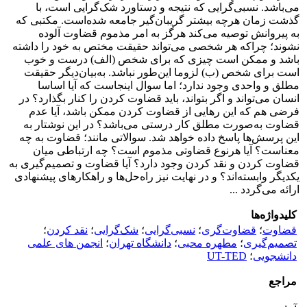
می‌باشد. نسبی‌گرایی که نتیجه و دستاورد شک‌گرایی است، با
گذشت زمان هرچه بیشتر گریبان‌گیر جامعه شده‌است. مکتبی که
به پیروانش توصیه می‌کند هرگز به امر مذموم قضاوت آلوده
نشوند؛ چراکه هر شخصی می‌تواند حقیقت مختص به خود را داشته
باشد و ممکن است چیزی که برای شخص (الف) درست و خوب
است برای شخص (ب) لزوما این‌طور نباشد. به‌بیان‌دیگر حقیقت
مطلق و واحدی وجود ندارد؛ اما سوال اینجاست که آیا اساسا
انسان می‌تواند و اگر بتواند، باید قضاوت کردن را کنار بگذارد؟ در
فرضی هم که این رهایی از قضاوت کردن ممکن باشد، آیا عدم
قضاوت به‌صورت مطلق کار درستی می‌باشد؟ در این نوشتار به
این پرسش‌ها پاسخ داده خواهد شد. سوالاتی مانند؛ قضاوت به چه
معناست؟ آیا هرنوع قضاوتی مذموم است؟ چه ارتباطی میان
قضاوت کردن و نقد کردن وجود دارد؟ آیا قضاوت و تصمیم‌گیری به
یکدیگر وابسته‌اند؟ و در نهایت نیز راه‌حل‌ها و راهکارهای پیشنهادی
ارائه می‌گردد ...
کلیدواژه‌ها
قضاوت
؛
قضاوت‌گری
؛
نسبی‌گرایی
؛
شک‌گرایی
؛
نقد کردن
؛
تصمیم‌گیری
؛
مطهره محبی
؛
دانشگاه تهران
؛
انجمن های علمی
دانشجویی
؛
UT-TED
مراجع