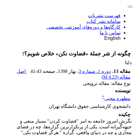
فهرست نشریات
سامانه نشر کتاب
کارگاه‌ها و دوره‌های آموزشی تخصصی
تماس با ما
English
چگونه از شر جملة «قضاوت نکن» خلاص شویم؟!
دلتا
مقاله 13
،
دوره 1، شماره 3
، بهار 1398
، صفحه
41-43
اصل
مقاله (
4.23 M
)
نوع مقاله: مقاله ترویجی
نویسنده
*
مطهره محبی
دانشجوی کارشناسی حقوق دانشگاه تهران
چکیده
نگرش امروز جامعه به امر "قضاوت کردن" بسیار منفی و
جبهه‌گیرانه است. یکی از پرتکرارترین گزاره‌ها، چه در فضای
مجازی و چه در دنیای واقعی، گزارة " هرگز قضاوت نکن"