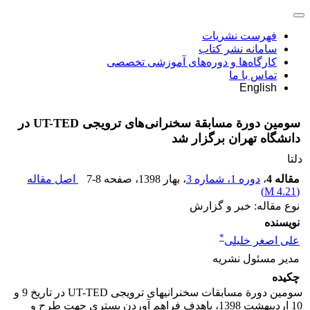
فهرست نشریات
سامانه نشر کتاب
کارگاه‌ها و دوره‌های آموزشی تخصصی
تماس با ما
English
سومین دورة مسابقة سخنرانی‌های ترویجی UT-TED در
دانشگاه تهران برگزار شد
دلتا
مقاله 4
،
دوره 1، شماره 3
، بهار 1398
، صفحه
7-8
اصل مقاله
)
4.21 M
(
نوع مقاله: خبر و گزارش
نویسنده
*
علی اصغر خلیلی
مدیر مسئول نشریه
چکیده
سومین دورة مسابقات سخنرانی­های ترویجی UT-TED در تاریخ 9 و
10 اردیبهشت 1398، باهدف فراهم آوردن بستری جهت طرح و