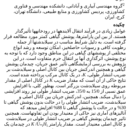
2
گروه مهندسی آبیاری و آبادانی، دانشکده مهندسی و فناوری
کشاورزی، پردیس کشاورزی و منابع طبیعی، دانشگاه تهران،
کرج، ایران
چکیده
عوامل زیادی در فرآیند انتقال آلاینده­ها در رودخانه­ها تأثیرگذار
هستند. از بین این پارامترها، پوشش گیاهی کمتر مورد مطالعه قرار
گرفته است. به دلیل شرایط مناسب در سیلابدشت­ها از جمله
رطوبت کافی و رسوبات حاصلخیز، امکان توسعه و رشد انواع
مختلفی از پوشش­های گیاهی در این مناطق وجود دارد که با توجه به
نوع پوشش، اثرگذاری آن­ها بر انتقال جرم متفاوت است. در این
پژوهش به بررسی آزمایشگاهی تأثیر عمق جریان، چیدمان پوشش
گیاهی و همچنین اندرکنش جریان بین کانال اصلی و سیلابدشت بر
ضریب انتشار طولی،
K
، در یک کانال مرکب پرداخته شده است.
نتایج حاکی از آن است که مقدار ضریب
K
در کانال اصلی از مقدار
مربوطه روی سیلابدشت بزرگتر است. به­طور کلی، با افزایش
عمق نسبی از 15/0 به 35/0، ضریب انتشار طولی نیز روند افزایشی
را دنبال می­کند. همچنین، اندرکنش جریان بین کانال اصلی و
سیلابدشت، ضریب انتشار طولی را در حالت بدون پوشش گیاهی تا
30% و در حالت با پوشش گیاهی تا 88% افزایش می­دهد که
آنالیزهای آماری نیز حاکی از معنی­دار بودن این تفاوت­هاست. همچنین
تاثیر چیدمان پوشش گیاهی بر ضریب انتشار طولی در سیلابدشت
و کانال اصلی معنی­دار است. مقدار پارامتر
H
U
/
K
در چیدمان یک
*i
i