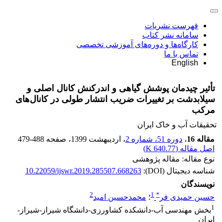
فهرست نشریات
سامانه نشر کتاب
کارگاه‌ها و دوره‌های آموزشی تخصصی
تماس با ما
English
تأثیر چیدمان پوشش گیاهی و اندرکنش کانال اصلی و
سیلابدشت بر تغییرات ضریب انتشار طولی در کانال‌های
مرکب
تحقیقات آب و خاک ایران
مقاله 16
،
دوره 51، شماره 2
، اردیبهشت 1399
، صفحه
479-488
اصل مقاله (
640.77 K
)
نوع مقاله: مقاله پژوهشی
شناسه دیجیتال (DOI):
10.22059/ijswr.2019.285507.668263
نویسندگان
2
1
*
حسین حمیدی فر
؛
محمدحسین امید
1
بخش مهندسی آب-دانشکده کشاورزی-دانشگاه شیراز-شیراز-
ایران