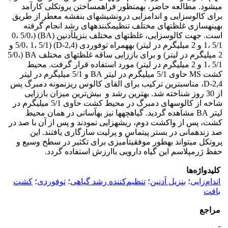
می­شود. مطالعه حاضر، به­منظور فراهم­ساختن پروتکلی کارآمد
برای کالوس­زایی و اندام­زایی درون­شیشه­ای بنفشه معطر از طریق
بهینه­سازی غلظت­های مختلف تنظیم­کننده­های رشد انجام گرفته
است. جهت کالوس­زایی، غلظت­های مختلف بنزیل­آدنین (BA) (0، 5/0،
1، 5/1 و 2 میلی­گرم در لیتر) به­همراه توفوردی (2,4-D) (5/0، 1، 5/1 و
2 میلی­گرم در لیتر) و برای باززایی ساقه غلظت­های مختلف BA (5/0،
1، 5/1 و 2 میلی­گرم در لیتر) مورد استفاده قرار گرفت. محیط
کشت MS حاوی 5/1 میلی­گرم در لیتر BA و 5/1 میلی­گرم در لیتر
2,4-D، مناسب­ترین ترکیب برای القای کالوس ریزنمونه دمبرگ پس
از 30 روز شناخته شد. بهترین رشد و بیش‌ترین میزان باززایی
شاخه از کالوس­های دمبرگ در محیط کشت حاوی 5/1 میلی­گرم در
لیتر BA مشاهده گردید. گیاهچه­ها نیز به­آسانی در همان محیط
کشت، پس از واکشت دوم، ریشه­زایی نمودند و پس از آن با صد در
صد زنده­مانی در بستر پیت­ماس و پرلیت سازگاری یافتند. این
پروتکل می­تواند به­طور موفقیت­آمیزی برای تکثیر در سطح وسیع و
حفظ ژرم­پلاسم این گیاه دارویی باارزش استفاده گردد.
کلیدواژه‌ها
اندام‌زایی
؛
بنزیل آدنین
؛
تنظیم‌کننده رشد گیاهی
؛
توفوردی
؛
کشت
بافت
مراجع