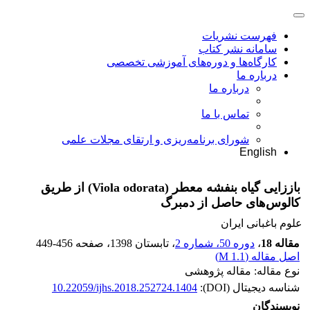
فهرست نشریات
سامانه نشر کتاب
کارگاه‌ها و دوره‌های آموزشی تخصصی
درباره ما
درباره ما
تماس با ما
شورای برنامه‌ریزی و ارتقای مجلات علمی
English
باززایی گیاه بنفشه معطر (Viola odorata) از طریق
کالوس‌های حاصل از دمبرگ
علوم باغبانی ایران
مقاله 18
،
دوره 50، شماره 2
، تابستان 1398
، صفحه
449-456
اصل مقاله (
1.1 M
)
نوع مقاله: مقاله پژوهشی
شناسه دیجیتال (DOI):
10.22059/ijhs.2018.252724.1404
نویسندگان