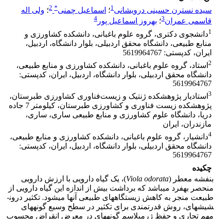
2
*
1
سیده نسترن حسینی درویشانی
؛
اسماعیل چمنی
؛
ولی اله
4
3
قاسمی عمران
؛
بهروز اسماعیل پور
1
دانشجوی دکتری، گروه علوم باغبانی، دانشکده کشاورزی و
منابع طبیعی، دانشگاه محقق اردبیلی، بلوار دانشگاه، اردبیل،
ایران، کدپستی: 5619964767
2
استاد، گروه علوم باغبانی، دانشکده کشاورزی و منابع طبیعی،
دانشگاه محقق اردبیلی، بلوار دانشگاه، اردبیل، ایران، کدپستی:
5619964767
3
استادیار پژوهشکده ژنتیک و زیست‌فناوری کشاورزی طبرستان،
پژوهشکده زیست فناوری و کشاورزی طبرستان، کیلومتر 7 جاده
دریا، دانشگاه علوم کشاورزی و منابع طبیعی ساری، ساری،
مازندران، ایران
4
دانشیار، گروه علوم باغبانی، دانشکده کشاورزی و منابع طبیعی،
دانشگاه محقق اردبیلی، بلوار دانشگاه، اردبیل، ایران، کدپستی:
5619964767
چکیده
بنفشه معطر (
Viola odorata
)، یک گیاه دارویی با ارزش دارویی
منحصر به­فرد می­باشد که برداشت بیش از اندازه این گیاه دارویی از
طبیعت منجر به کاهش زیستگاه­های طبیعی آنها می­شود. تکثیر درون­
شیشه­ای، روش قدرتمندی برای تکثیر در سطح وسیع گونه­های
مهم تجاری و حفظ ژرم­پلاسم گونه­های در معرض انقراض محسوب