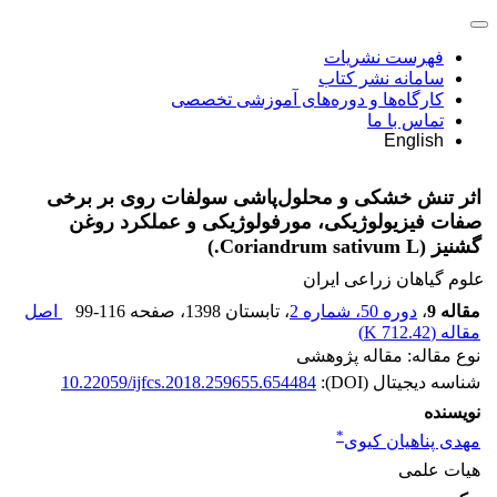
فهرست نشریات
سامانه نشر کتاب
کارگاه‌ها و دوره‌های آموزشی تخصصی
تماس با ما
English
اثر تنش خشکی و محلول‌پاشی سولفات روی بر برخی
صفات فیزیولوژیکی، مورفولوژیکی و عملکرد روغن
گشنیز (Coriandrum sativum L.)
علوم گیاهان زراعی ایران
مقاله 9
،
دوره 50، شماره 2
، تابستان 1398
، صفحه
99-116
اصل
مقاله (
712.42 K
)
نوع مقاله: مقاله پژوهشی
شناسه دیجیتال (DOI):
10.22059/ijfcs.2018.259655.654484
نویسنده
*
مهدی پناهیان کیوی
هیات علمی