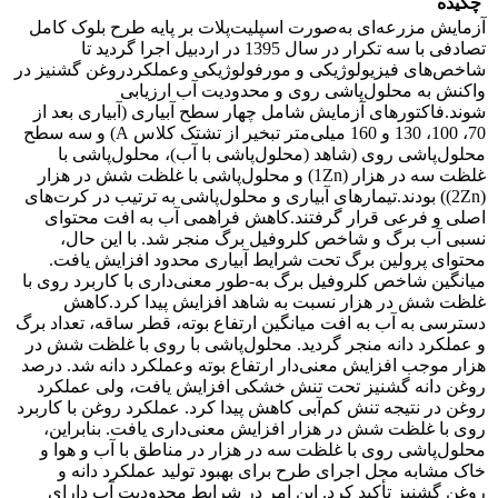
چکیده
آزمایش مزرعه‌ای به‌صورت اسپلیت‌پلات بر پایه طرح بلوک کامل
تصادفی با سه تکرار در سال 1395 در اردبیل اجرا گردید تا
شاخص‌های فیزیولوژیکی و مورفولوژیکی وعملکردروغن گشنیز در
واکنش به محلول‌پاشی روی و محدودیت آب ارزیابی
شوند.فاکتورهای آزمایش شامل چهار سطح آبیاری (آبیاری بعد از
70، 100، 130 و 160 میلی‌متر تبخیر از تشتک کلاس A) و سه سطح
محلول‌پاشی روی (شاهد (محلول‌پاشی با آب)، محلول‌پاشی با
غلظت سه در هزار (1Zn) و محلول‌پاشی با غلظت شش در هزار
(2Zn)) بودند.تیمارهای آبیاری و محلول‌پاشی به ترتیب در کرت‌های
اصلی و فرعی قرار گرفتند.کاهش فراهمی آب به افت محتوای
نسبی آب برگ و شاخص کلروفیل برگ منجر شد. با این حال،
محتوای پرولین برگ تحت شرایط آبیاری محدود افزایش یافت.
میانگین شاخص کلروفیل برگ به-طور معنی‌داری با کاربرد روی با
غلظت شش در هزار نسبت به شاهد افزایش پیدا کرد.کاهش
دسترسی به آب به افت میانگین ارتفاع بوته، قطر ساقه، تعداد برگ
و عملکرد دانه منجر گردید. محلول‌پاشی با روی با غلظت شش در
هزار موجب افزایش معنی‌دار ارتفاع بوته وعملکرد دانه شد. درصد
روغن دانه گشنیز تحت تنش خشکی افزایش یافت، ولی عملکرد
روغن در نتیجه تنش کم‌آبی کاهش پیدا کرد. عملکرد روغن با کاربرد
روی با غلظت شش در هزار افزایش معنی‌داری یافت. بنابراین،
محلول‌پاشی روی با غلظت سه در هزار در مناطق با آب و هوا و
خاک مشابه محل اجرای طرح برای بهبود تولید عملکرد دانه و
روغن گشنیز تأکید کرد. این امر در شرایط محدودیت آب دارای