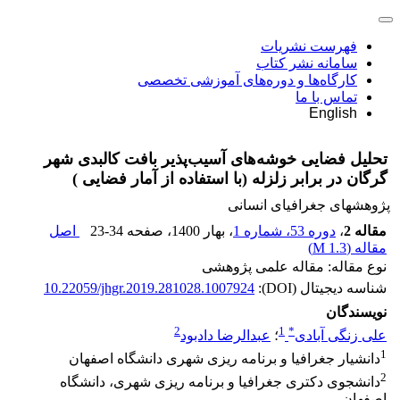
فهرست نشریات
سامانه نشر کتاب
کارگاه‌ها و دوره‌های آموزشی تخصصی
تماس با ما
English
تحلیل فضایی خوشه‌های آسیب‌پذیر بافت کالبدی شهر
گرگان در برابر زلزله (با استفاده از آمار فضایی )
پژوهشهای جغرافیای انسانی
مقاله 2
،
دوره 53، شماره 1
، بهار 1400
، صفحه
23-34
اصل
مقاله (
1.3 M
)
نوع مقاله: مقاله علمی پژوهشی
شناسه دیجیتال (DOI):
10.22059/jhgr.2019.281028.1007924
نویسندگان
2
1
*
علی زنگی آبادی
؛
عبدالرضا دادبود
1
دانشیار جغرافیا و برنامه ‏ریزی شهری دانشگاه اصفهان
2
دانشجوی دکتری جغرافیا و برنامه‏ ریزی شهری، دانشگاه
اصفهان