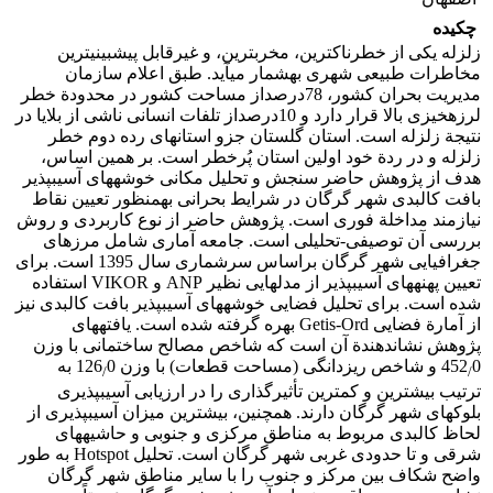
چکیده
زلزله یکی از خطرناک‏ترین، مخرب‏ترین، و غیرقابل پیش‏بینی‏ترین
مخاطرات طبیعی شهری به‏شمار می‏آید. طبق اعلام سازمان
مدیریت بحران کشور، 78درصداز مساحت کشور در محدودة خطر
لرزه‏خیزی بالا قرار دارد و 10درصداز تلفات انسانی ناشی از بلایا در
نتیجة زلزله است. استان گلستان جزو استان‏های رده دوم خطر
زلزله و در ردة خود اولین استان پُرخطر است. بر همین اساس،
هدف از پژوهش حاضر سنجش و تحلیل مکانی خوشه‏های آسیب‏پذیر
بافت کالبدی شهر گرگان در شرایط بحرانی به‏منظور تعیین نقاط
نیازمند مداخلة فوری است. پژوهش حاضر از نوع کاربردی و روش
بررسی آن توصیفی-تحلیلی است. جامعه آماری شامل مرزهای
جغرافیایی شهر گرگان براساس سرشماری سال 1395 است. برای
تعیین پهنه‏های آسیب‏پذیر از مدل‏هایی نظیر ANP و VIKOR استفاده
شده است. برای تحلیل فضایی خوشه‏های آسیب‏پذیر بافت کالبدی نیز
از آمارة فضایی Getis-Ord بهره گرفته شده است. یافته‏های
پژوهش نشان‏دهندة آن است که شاخص مصالح ساختمانی با وزن
0 و شاخص ریزدانگی (مساحت قطعات) با وزن 126
452
0‏ به
/
/
ترتیب بیشترین و کمترین تأثیرگذاری را در ارزیابی آسیب‏پذیری
بلوک‏های شهر گرگان دارند. همچنین، بیشترین میزان آسیب‏پذیری از
لحاظ کالبدی مربوط به مناطق مرکزی و جنوبی و حاشیه‏های
شرقی و تا حدودی غربی شهر گرگان است. تحلیل Hotspot به طور
واضح شکاف بین مرکز و جنوب را با سایر مناطق شهر گرگان