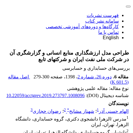
فهرست نشریات
سامانه نشر کتاب
کارگاه‌ها و دوره‌های آموزشی تخصصی
تماس با ما
English
طراحی مدل ارزش‎گذاری منابع انسانی و گزارشگری آن
در شرکت ملی نفت ایران و شرکت‎های تابع
بررسی‏‌های حسابداری و حسابرسی
مقاله 6
،
دوره 26، شماره 2
، 1398
، صفحه
279-300
اصل مقاله
)
601.5 K
(
نوع مقاله: مقاله علمی پژوهشی
شناسه دیجیتال (DOI):
10.22059/acctgrev.2019.273797.1008096
نویسندگان
3
2
*
1
الهام حسنی آذر
؛
شهناز مشایخ
؛
رضوان حجازی
1
مدرس /الزهرا دانشجوی دکتری، گروه حسابداری، دانشگاه
الزهرا، تهران، ایران
2
دانشیار، گروه حسابداری، دانشگاه الزهرا، تهران، ایران