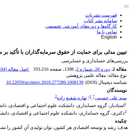
فهرست نشریات
سامانه نشر کتاب
کارگاه‌ها و دوره‌های آموزشی تخصصی
تماس با ما
English
تبیین مدلی برای حمایت از حقوق سرمایه‌گذاران با تأکید بر سازه‎های حسا
بررسی‏‌های حسابداری و حسابرسی
مقاله 2
،
دوره 26، شماره 2
، 1398
، صفحه
193-216
اصل مقاله (
04 M
نوع مقاله: مقاله علمی پژوهشی
شناسه دیجیتال (DOI):
10.22059/acctgrev.2019.277289.1008139
نویسندگان
2
1
*
سید علی حسینی
؛
بهاره شفیع زاده
1
استادیار، گروه حسابداری، دانشکده علوم اجتماعی و اقتصادی، دانشگ
2
دکتری، گروه حسابداری، دانشکده علوم اجتماعی و اقتصادی، دانشگاه
چکیده