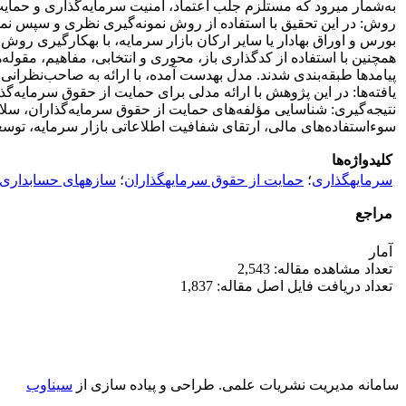
به‌شمار می‎رود که مستلزم جلب اعتماد، امنیت سرمایه‌گذاری و حمایت از حقوق سرمایه‎گذاران است. هدف تحقیق حاضر تبیین مدلی برای حمایت از حقوق سرمایه‌گذاران با تأکید بر سازه‎های حسابداری است.
روش: در این تحقیق با استفاده از روش نمونه‌گیری نظری و سپس نم
بورس و اوراق بهادار یا 
همچنین با استفاده از کدگذاری باز، محوری و انتخابی، مفاهیم، مقوله
پیامدها طبقه‌بندی شدند. مدل به‎دست آمده، با ارائه به صاحب‌نظرانی که تعدادی از آنها قبلاً در مصاحبه شرکت نداشتند، پس از پالایش، به تأیید رسید.
یافته‌ها: در این پژوهش با ارائه مدلی برای حمایت از حقوق سرمایه‌گ
سوءاستفاده‌های مالی، ارتقای شفافیت اطلاعاتی بازار سرمایه، توسعه 
کلیدواژه‌ها
سرمایه‎گذاری
؛
حمایت از حقوق سرمایه‎گذاران
؛
سازه‎های حسابداری
مراجع
آمار
تعداد مشاهده مقاله: 2,543
تعداد دریافت فایل اصل مقاله: 1,837
سامانه مدیریت نشریات علمی.
طراحی و پیاده سازی از
سیناوب