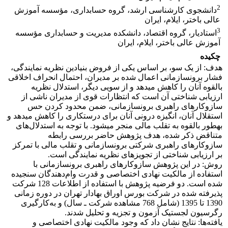
2
دانشجوی کارشناسی ارشد، گروه حسابداری، مؤسسه آموزش
عالی باختر، ایلام، ایران
3
استادیار، گروه اقتصاد، دانشکده مدیریت و حسابداری مؤسسه
آموزش عالی باختر، ایلام، ایران
چکیده
هدف: از یک سو، بر اساس یکی از فروض بنیادین نظریه نمایندگی،
فشار برون‎سازمانی اعمال شده بر مدیران، احتمال انحراف اخلاقی
بالقوه آنان را کاهش می‎دهد و از سویی دیگر، استدلال نظریه
ارزیابی شناختی آن است که انتظارات قوی از مدیران ناشی از
سازوکارهای راهبری برون‎سازمانی، ضمن محدود کردن حس
استقلال آنان، انگیزه درونی آنان برای درستکاری را کاهش می‎دهد و
به‎طور بالقوه به تقلب مالی منجر می‎شود. با توجه به استدلال‌های
متناقض ذکر شده، هدف پژوهش حاضر بررسی رابطه
سازوکارهای راهبری شرکتی برون‎سازمانی و تقلب مالی با تمرکز
بر ارزیابی شناختی از تجویزهای نظریه نمایندگی است.
روش: در این پژوهش سازوکارهای راهبری برون‎سازمانی با
استفاده از مالکیت نهادی اختصاصی و قدرت وام‌دهندگان سنجیده
شده است. دو فرضیه پژوهش با استفاده از اطلاعات 128 شرکت
پذیرفته شده در شرکت بورس اوراق بهادار تهران در دوره زمانی
1390 تا 1395 (شامل 768 مشاهده شرکت ـ سال) و به‌کارگیری
رگرسیون لجستیک آزمون و تجزیه و تحلیل شدند.
یافته‌ها: نتایج نشان داد که وجود مالکیت نهادی اختصاصی و