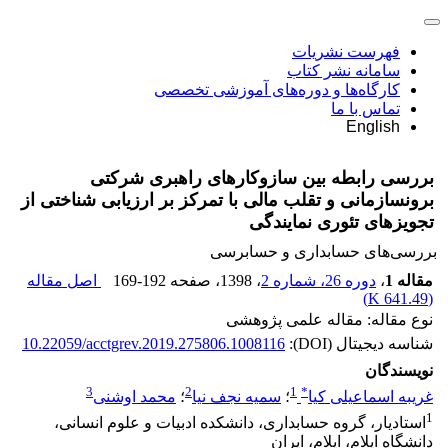
فهرست نشریات
سامانه نشر کتاب
کارگاه‌ها و دوره‌های آموزشی تخصصی
تماس با ما
English
بررسی رابطه بین سازوکارهای راهبری شرکتی
برون‎سازمانی و تقلب مالی با تمرکز بر ارزیابی شناختی از
تجویزهای تئوری نمایندگی
بررسی‏‌های حسابداری و حسابرسی
مقاله 1
،
دوره 26، شماره 2
، 1398
، صفحه
169-192
اصل مقاله
)
641.49 K
(
نوع مقاله: مقاله علمی پژوهشی
شناسه دیجیتال (DOI):
10.22059/acctgrev.2019.275806.1008116
نویسندگان
3
2
1
*
غریبه اسماعیلی کیا
؛
سمیه نجف نیا
؛
محمد اوشنی
1
استادیار، گروه حسابداری، دانشکده ادبیات و علوم انسانی،
دانشگاه ایلام، ایلام، ایران