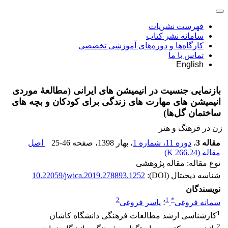
فهرست نشریات
سامانه نشر کتاب
کارگاه‌ها و دوره‌های آموزشی تخصصی
تماس با ما
English
بازنمایی جنسیت در انیمیشن‏ های ایرانی (مطالعۀ موردی
انیمیشن‏ های مهارت‏ های زندگی برای کودکان و بچه‏ های
ساختمان گل‌ها)
زن در فرهنگ و هنر
مقاله 3
،
دوره 11، شماره 1
، بهار 1398
، صفحه
25-46
اصل
مقاله (
266.24 K
)
نوع مقاله: مقاله پژوهشی
شناسه دیجیتال (DOI):
10.22059/jwica.2019.278893.1252
نویسندگان
2
1
*
سمانه فروغی
؛
یاسر فروغی
1
کارشناسی ارشد مطالعات فرهنگی دانشگاه کاشان
2