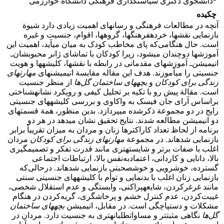
دانشجوی دکتری سیاست‏گذاری فرهنگی دانشگاه خوارزمی
چکیده
آنچه در مطالعات فرهنگی و رسانه‏ای اهمیت زیادی دارد شیوة
بازنمایی نقش‏ها، خرده‏فرهنگ‏ها، گروه‏ها، اقوام، جنسیت و غیره
است. حال هنگامی‌که پای مخاطب کودک به میان می‏آید، اهمیت این
آموزش‏ها دوچندان می‏شود، زیرا کودکان با تماشای ژانر محبوبشان‌ـ
انیمیشن‌ـ آموزش‏های مقدمانی در رابطه با نقش‏ها، کلیشه‏ها و هویت
جنسیتی را می‏آموزند. هدف این مقاله مقایسة انیمیشن‏های
مهارت‏های
زندگی برای کودکان
و
بچه‏های ساختمان گل‌ها
از منظر جنسیت
است. مقالة پیش رو با تکیه بر تحلیل کیفی و رویکرد نشانه‏شناختی
براساس آرای جان فیسک به واکاوی و بررسی کلیشه‏های جنسیتی
رایج در دو مجموعة ذکرشده می‏پردازد. بدین منظور، همة قسمت‏های
دو انیمیشن‏ مطالعه شدند. نتایج تحقیق نشان می‏دهد در هر دو
برنامه از لحاظ تعداد کاراکترها زنان و مردان به میزان تقریباً برابر
بازنمایی شده‏اند. در مجموعة
مهارت‏های زندگی برای کودکان
مردان
اغلب با صفات برتر و شایسته‏تری مانند قدرت تفکر و تصمیم‏گیری
بالا، دانایی و کاردانی، اعتمادبه‌نفس بالا، ارتباطات اجتماعی
گسترده، خوشرویی و خوش‏صحبتی بازنمایی شده‏اند. درحالی‌که
بازنمایی زنان اغلب با بدنمایی و توأم با کلیشه‏های جنسیتی سنتی
مانند غرغرکردن، شایعه‏پراکنی، وابستگی و عدم استقلال شخصی،
غیبت‌کردن، عدم کنترل خشم و پرخاشگری، گریه‌کردن در هنگام
مشکلات و دستپاچگی است. در مقابل، انیمیشن
بچه‏های ساختمان
گل‌ها
نگاهی مثبت‏تر و مساوات‏طلبانه‏تری به جنسیت دارد. مردان در