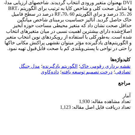
DVI به­عنوان متغیر ورودی انتخاب گردیدند. شاخص­های ارزیابی مدل­
ها شامل صحت کلی و شاخص کاپا به ترتیب برای الگوریتم BRT،
35، 26 درصد و برای الگوریتم RF،70، 60 درصد در سطح فامیل
خاک حاصل گردید. آنالیز حساسیت برمبنای شاخص میانگین
حداقل صحت نشان داد که متغیر محیطی مساحت حوزه آبخیز
اصلاح‌شده دارای بیشترین اهمیت نسبی در میان متغیرهای انتخاب
شده است. به‌طورکلی با استفاده از رویکردهای نوین انتخاب متغیر
و الگوریتم‌های یادگیرنده مؤثر می­توان نقشه­ی پراکنش مکانی خاک­ها
را حتی در نواحی با پستی‌وبلندی کم با صحت قابل‌قبول تهیه نمود.
کلیدواژه‌ها
نقشه برداری رقومی خاک
؛
الگوریتم یادگیرنده
؛
مدل جنگل
تصادفی
؛
درخت تصمیم توسعه یافته
؛
داده‌کاوی
مراجع
آمار
تعداد مشاهده مقاله: 1,930
تعداد دریافت فایل اصل مقاله: 1,123