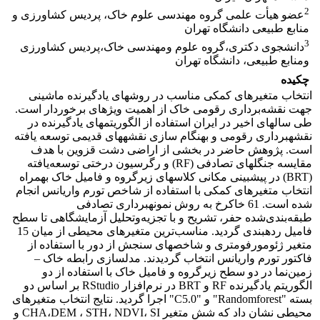
2
عضو هیأت علمی گروه مهندسی علوم خاک، پردیس کشاورزی و
منابع طبیعی دانشگاه تهران
3
دانشجوی دکتری،گروه علوم ومهندسی خاک،پردیس کشاورزی
ومنابع طبیعی، دانشگاه تهران
چکیده
انتخاب متغیرهای کمکی مناسب در روش­های یادگیرنده ماشینی
جهت نقشه‌برداری رقومی خاک از اهمیت ویژه­ای برخوردار است.
طی سال­های اخیر در ایران استفاده از الگوریتم­های یادگیرنده در
نقشه­برداری رقومی و بهنگام سازی نقشه­های قدیمی توسعه یافته
است. پژوهش حاضر در بخشی از اراضی دشت قزوین با هدف
مقایسه جنگل­های تصادفی (RF) و رگرسیون درختی توسعه‌یافته
(BRT) در پیش­بینی مکانی کلاس­های زیرگروه و فامیل خاک بهمراه
انتخاب متغیرهای کمکی با استفاده از شاخص تورم واریانس انجام
شده است. 61 خاکرخ به روش نمونه­برداری تصادفی
طبقه‌بندی‌شده حفر، تشریح و با تجزیه‌وتحلیل آزمایشگاهی تا سطح
فامیل رده­بندی گردید. مناسب‌ترین متغیر­های محیطی از میان 15
متغیر ژئومورفومتری و شاخص­های سنجش از دور با استفاده از
فاکتور تورم واریانس انتخاب گردیدند. مدل­سازی رابطه خاک –
زمین‌نما در دو سطح زیرگروه و فامیل خاک با استفاده از دو
الگوریتم یادگیرنده RF و BRT در نرم‌افزار RStudio بر اساس دو
بسته "Randomforest" و "C5.0" اجرا گردید. نتایج انتخاب متغیر­های
محیطی نشان داد که شش متغیر CHA،DEM ، STH، NDVI، SI و