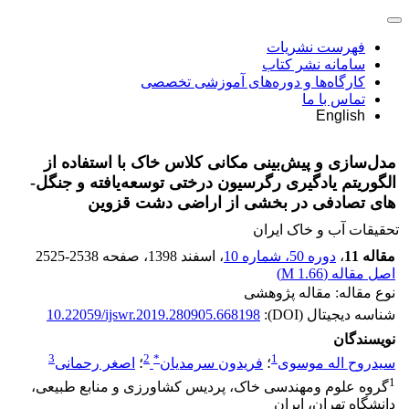
فهرست نشریات
سامانه نشر کتاب
کارگاه‌ها و دوره‌های آموزشی تخصصی
تماس با ما
English
مدل‌سازی و پیش‌بینی مکانی کلاس خاک با استفاده از
الگوریتم یادگیری رگرسیون درختی توسعه‌یافته و جنگل-
های تصادفی در بخشی از اراضی دشت قزوین
تحقیقات آب و خاک ایران
مقاله 11
،
دوره 50، شماره 10
، اسفند 1398
، صفحه
2525-2538
اصل مقاله (
1.66 M
)
نوع مقاله: مقاله پژوهشی
شناسه دیجیتال (DOI):
10.22059/ijswr.2019.280905.668198
نویسندگان
3
2
*
1
سیدروح اله موسوی
؛
فریدون سرمدیان
؛
اصغر رحمانی
1
گروه علوم ومهندسی خاک، پردیس کشاورزی و منابع طبیعی،
دانشگاه تهران، ایران