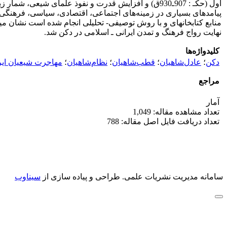
اول (حکـ : 907ـ930ق) و افزایش قدرت و نفوذ علمای شی
پیامدهای بسیاری در زمینه‌های اجتماعی، اقتصادی، سیاسی، فرهنگی 
منابع کتابخانه­ای و با روش توصیفی- تحلیلی انجام ‌شده است نشان
نهایت رواج فرهنگ و تمدن ایرانی ـ اسلامی در دکن شد.
کلیدواژه‌ها
دکن
؛
عادل‌شاهیان
؛
قطب‌شاهیان
؛
نظام‌شاهیان
؛
مهاجرت شیعیان ایر
مراجع
آمار
تعداد مشاهده مقاله: 1,049
تعداد دریافت فایل اصل مقاله: 788
سامانه مدیریت نشریات علمی.
طراحی و پیاده سازی از
سیناوب