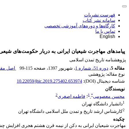
فهرست نشریات
سامانه نشر کتاب
کارگاه‌ها و دوره‌های آموزشی تخصصی
تماس با ما
English
پیامدهای مهاجرت شیعیان ایرانی به دربار حکومت‌های شیعی
پژوهشنامه تاریخ تمدن اسلامی
مقاله 5
،
دوره 51، شماره 1
، شهریور 1397
، صفحه
99-115
اصل مقال
نوع مقاله: پژوهشی
شناسه دیجیتال (DOI):
10.22059/jhic.2019.275402.653974
نویسندگان
2
1
*
محسن معصومی
؛
فاطمه اصغری
1
دانشیار دانشگاه تهران
2
کارشناس ارشد تاریخ و تمدن ملل اسلامی دانشگاه تهران
چکیده