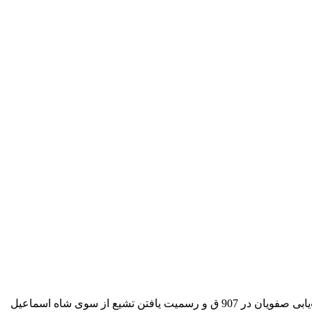
مهاجرت شیعیان ایرانی به دکن از نیمه ‌قرن هشتم هجری افزایش چشمگیری داشت و در قرن دهم و یازدهم به اوج خود رسید. به‌رغم قدرت‌یابی صفویان در 907 ق و رسمیت یافتن تشیع از سوی شاه اسماعیل