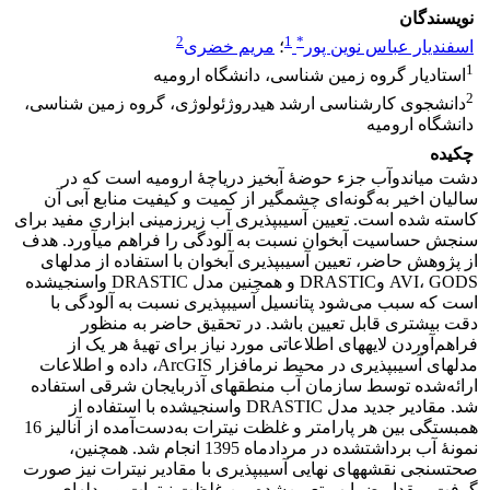
نویسندگان
2
1
*
اسفندیار عباس نوین پور
؛
مریم خضری
1
استادیار گروه زمین‏ شناسی، دانشگاه ارومیه‌
2
دانشجوی کارشناسی ارشد هیدروژئولوژی، گروه زمین‏ شناسی،
دانشگاه ارومیه
چکیده
دشت میاندوآب جزء حوضۀ آبخیز دریاچۀ ارومیه است که در
سالیان اخیر به‌گونه‌ای چشمگیر از کمیت و کیفیت منابع آبی آن
کاسته شده است. تعیین آسیب‏پذیری آب زیرزمینی ابزاری مفید برای
سنجش حساسیت آبخوان نسبت به آلودگی را فراهم می‏آورد. هدف
از پژوهش حاضر، تعیین آسیب‏پذیری آبخوان با استفاده از مدل‏های
AVI، GODS وDRASTIC و همچنین مدل DRASTIC واسنجی‏شده
است که سبب می‌شود پتانسیل آسیب‏پذیری نسبت به آلودگی با
دقت بیشتری قابل تعیین باشد. در تحقیق حاضر به منظور
فراهم‌آوردن لایه‏های اطلاعاتی مورد نیاز برای تهیۀ هر یک از
مدل‏های آسیب‏پذیری در محیط نرم‏افزار ArcGIS، داده و اطلاعات
ارائه‌شده توسط سازمان آب‏ منطقه‏ای آذربایجان ‏شرقی استفاده
شد. مقادیر جدید مدل DRASTIC واسنجی‏شده با استفاده از
همبستگی بین هر پارامتر و غلظت نیترات به‌دست‌آمده از آنالیز 16
نمونۀ آب برداشت‏شده در مردادماه 1395 انجام شد. همچنین،
صحت‏سنجی نقشه‏های نهایی آسیب‏پذیری با مقادیر نیترات نیز صورت
گرفت. مقدار ضرایب تعیین‌شده بین غلظت نیترات و مدل‏های