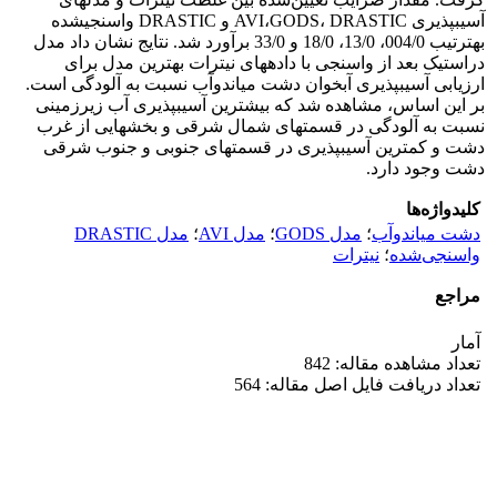
آسیب‏پذیری AVI،GODS، DRASTIC و DRASTIC واسنجی‏شده
به‏ترتیب 004/0، 13/0، 18/0 و 33/0 برآورد شد. نتایج نشان داد مدل
دراستیک بعد از واسنجی با داده‏های نیترات بهترین مدل برای
ارزیابی آسیب‏پذیری آبخوان دشت میاندوآب نسبت به آلودگی است.
بر این اساس، مشاهده شد که بیشترین آسیب‏پذیری آب زیرزمینی
نسبت به آلودگی در قسمت‏های شمال‏ شرقی و بخش‏هایی از غرب
دشت و کمترین آسیب‏پذیری در قسمت‏های جنوبی و جنوب ‏شرقی
دشت وجود دارد.
کلیدواژه‌ها
دشت میاندوآب
؛
مدل GODS
؛
مدل AVI
؛
مدل DRASTIC
واسنجی‌شده
؛
نیترات
مراجع
آمار
تعداد مشاهده مقاله: 842
تعداد دریافت فایل اصل مقاله: 564