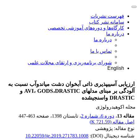
فهرست نشریات
سامانه نشر کتاب
کارگاه‌ها و دوره‌های آموزشی تخصصی
درباره ما
درباره ما
تماس با ما
شورای برنامه‌ریزی و ارتقای مجلات علمی
English
ارزیابی آسیب‏پذیری ذاتی آبخوان دشت میاندوآب نسبت به
آلودگی بر مبنای مدل‏های AVI، GODS،DRASTIC و
DRASTIC واسنجی‏شده
مجله اکوهیدرولوژی
مقاله 13
،
دوره 6، شماره 2
، تابستان 1398
، صفحه
447-463
اصل مقاله (
721.59 K
)
نوع مقاله: پژوهشی
شناسه دیجیتال (DOI):
10.22059/ije.2019.271783.1008