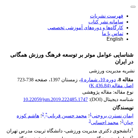
فهرست نشریات
سامانه نشر کتاب
کارگاه‌ها و دوره‌های آموزشی تخصصی
تماس با ما
English
شناسایی عوامل موثر بر توسعه فرهنگ ورزش همگانی
در ایران
نشریه مدیریت ورزشی
مقاله 8
،
دوره 10، شماره 4
، زمستان 1397
، صفحه
723-738
اصل مقاله (
436.84 K
)
نوع مقاله: مقاله پژوهشی
شناسه دیجیتال (DOI):
10.22059/jsm.2019.222485.1747
نویسندگان
2
*
1
ایمان نسترن بروجنی
؛
محمد حسین قربانی
؛
هاشم کوزه
3
3
چیان
؛
محمد احسانی
1
دانشجوی دکتری مدیریت ورزشی- دانشگاه تربیت مدرس تهران
2