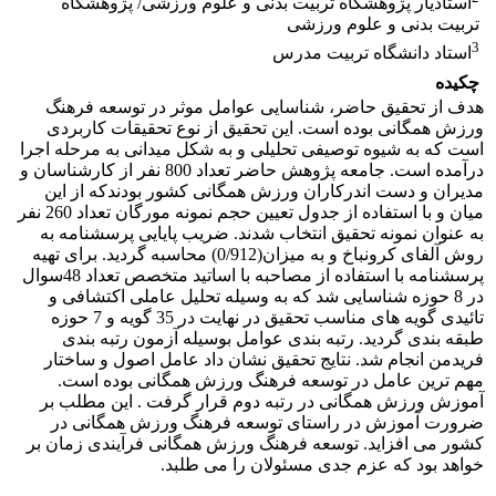
استادیار پژوهشگاه تربیت بدنی و علوم ورزشی/ پژوهشگاه
تربیت بدنی و علوم ورزشی
3
استاد دانشگاه تربیت مدرس
چکیده
هدف از تحقیق حاضر، شناسایی عوامل موثر در توسعه فرهنگ
ورزش همگانی بوده است. این تحقیق از نوع تحقیقات کاربردی
است که به شیوه توصیفی تحلیلی و به شکل میدانی به مرحله اجرا
درآمده است. جامعه پژوهش حاضر تعداد 800 نفر از کارشناسان و
مدیران و دست اندرکاران ورزش همگانی کشور بودندکه از این
میان و با استفاده از جدول تعیین حجم نمونه مورگان تعداد 260 نفر
به عنوان نمونه تحقیق انتخاب شدند. ضریب پایایی پرسشنامه به
روش آلفای کرونباخ و به میزان(0/912) محاسبه گردید. برای تهیه
پرسشنامه با استفاده از مصاحبه با اساتید متخصص تعداد 48سوال
در 8 حوزه شناسایی شد که به وسیله تحلیل عاملی اکتشافی و
تائیدی گویه های مناسب تحقیق در نهایت در 35 گویه و 7 حوزه
طبقه بندی گردید. رتبه بندی عوامل بوسیله آزمون رتبه بندی
فریدمن انجام شد. نتایج تحقیق نشان داد عامل اصول و ساختار
مهم ترین عامل در توسعه فرهنگ ورزش همگانی بوده است.
آموزش ورزش همگانی در رتبه دوم قرار گرفت . این مطلب بر
ضرورت آموزش در راستای توسعه فرهنگ ورزش همگانی در
کشور می افزاید. توسعه فرهنگ ورزش همگانی فرآیندی زمان بر
خواهد بود که عزم جدی مسئولان را می طلبد.