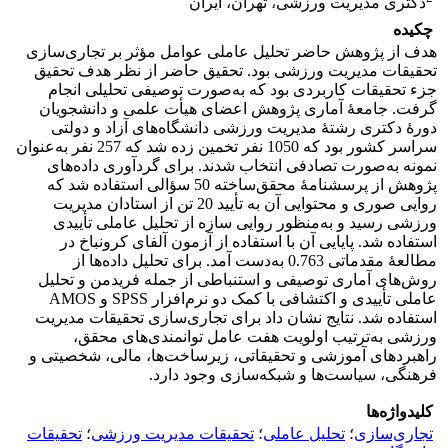
دکتری مدیریت ورزشی، تهران، ایران
چکیده
هدف از پژوهش حاضر تحلیل عاملی عوامل مؤثر بر تجاری‌سازی
تحقیقات مدیریت ورزشی بود. تحقیق حاضر از نظر هدف تحقیق
جزء تحقیقات کاربردی بود که به‌صورت توصیفی تحلیلی انجام
گرفت. جامعۀ آماری پژوهش اعضای هیأت علمی و دانشجویان
دورۀ دکتری رشتۀ مدیریت ورزشی دانشگاه‌های آزاد و دولتی
سراسر کشور بود که 1050 نفر تخمین زده شد که 257 نفر به‌عنوان
نمونه به‌صورت تصادفی انتخاب شدند. برای گردآوری داده‌های
پژوهش از پرسشنامۀ محقق‌ساخته 50 سؤالی استفاده شد که
روایی صوری و محتوایی آن به تأیید 20 تن از استادان مدیریت
ورزشی رسید و به‌منظور روایی سازه از تحلیل عاملی تأییدی
استفاده شد. پایایی آن با استفاده از آزمون آلفای کرونباخ در
مطالعۀ مقدماتی 0.763 به‌دست آمد. برای تحلیل داده‌ها از
روش‌های آماری توصیفی و استنباطی از جمله فریدمن و تحلیل
عاملی تأییدی و اکتشافی با کمک دو نرم‌افزار SPSS و AMOS
استفاده شد. نتایج نشان داد برای تجاری‌سازی تحقیقات مدیریت
ورزشی به‌ترتیب اولویت هفت عامل توانمندی‌های محقق،
راهبردهای آموزشی و تحقیقاتی، زیرساخت‌ها، مالی، شخصیتی و
فرهنگی، سیاست‌ها و شبکه‌سازی وجود دارد.
کلیدواژه‌ها
تجاری‌سازی
؛
تحلیل عاملی
؛
تحقیقات مدیریت ورزشی
؛
تحقیقات