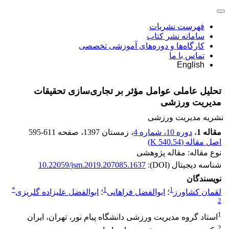
فهرست نشریات
سامانه نشر کتاب
کارگاه‌ها و دوره‌های آموزشی تخصصی
تماس با ما
English
تحلیل عاملی عوامل مؤثر بر تجاری‌سازی تحقیقات
مدیریت ورزشی
نشریه مدیریت ورزشی
مقاله 1
،
دوره 10، شماره 4
، زمستان 1397
، صفحه
595-611
اصل مقاله (
540.54 K
)
نوع مقاله: مقاله پژوهشی
شناسه دیجیتال (DOI):
10.22059/jsm.2019.207085.1637
نویسندگان
*
1
1
لقمان کشاورز
؛
ابوالفضل فراهانی
؛
ابوالفضل علیزاده گلریزی
2
1
استاد گروه مدیریت ورزشی دانشگاه پیام نور، تهران، ایران
2