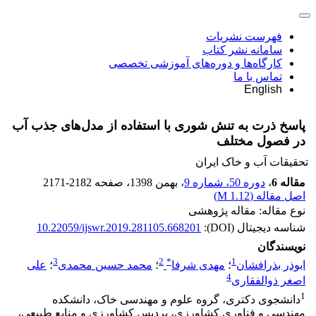
فهرست نشریات
سامانه نشر کتاب
کارگاه‌ها و دوره‌های آموزشی تخصصی
تماس با ما
English
پاسخ ذرت به تنش شوری با استفاده از مدل‌های جذب آب
در فصول مختلف
تحقیقات آب و خاک ایران
مقاله 6
،
دوره 50، شماره 9
، بهمن 1398
، صفحه
2171-2182
اصل مقاله (
1.12 M
)
نوع مقاله: مقاله پژوهشی
شناسه دیجیتال (DOI):
10.22059/ijswr.2019.281105.668201
نویسندگان
3
2
*
1
ابوذر بذرافشان
؛
مهدی شرفا
؛
محمد حسین محمدی
؛
علی
4
اصغر ذوالفقاری
1
دانشجوی دکتری، گروه علوم و مهندسی خاک، دانشکده
مهندسی و فناوری کشاورزی، پردیس کشاورزی و منابع طبیعی،