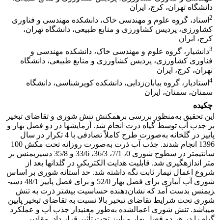
دانشگاه تهران، کرج، ایران
2
استاد، گروه علوم و مهندسی خاک، دانشکده مهندسی و فناوری
کشاورزی، پردیس کشاورزی و منابع طبیعی، دانشگاه تهران،
کرج، ایران
3
دانشیار، گروه علوم و مهندسی خاک، دانشکده مهندسی و
فناوری کشاورزی، پردیس کشاورزی و منابع طبیعی، دانشگاه
تهران، کرج، ایران
4
استادیار، گروه بیابان‌زدایی، دانشکده کویرشناسی، دانشگاه
سمنان، سمنان، ایران
چکیده
این تحقیق به‌منظور بررسی برهمکنش تنش شوری و تقاضای تبخیر
بر جذب آب توسط گیاه ذرت انجام شد. آزمایش­ها در دو فصل بهار و
پاییز در گلخانه به‌صورت طرح کاملاً تصادفی با 4 تکرار در سال
1396 انجام شدند. جذب آب ذرت به‌صورت روزانه تحت مکش 100
سانتی­متر در سطوح شوری 0، 7/1، 36/3، 33/6 و 35/8 دسی­زیمنس بر
متر اندازه­گیری شد. قابلیت هدایت الکتریکی در گلدان­ها بعد از
شروع اعمال تیمار ثابت نگه داشته شد. حد آستانه شوری بر اساس
شوری آب آبیاری برای فصل بهار 52/0 و برای فصل پاییز 48/1 دسی­
زیمنس بدست آمد که نشان‌دهنده حساسیت بیشتر ذرت به تنش
شوری تحت شرایط تقاضای تبخیر بالا نسبت به تقاضای تبخیر پایین
می­باشد. تنش شوری اعمال­شده به‌طور معنی­دار جذب آب و عملکرد
گیاه را در هر دو فصل بهار و پاییز تحت تأثیر قرار داد. مقادیر