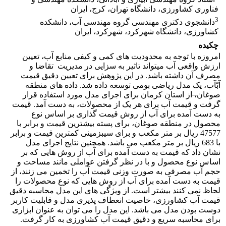
فناوری کشاورزی، دانشگاه تهران، کرج، ایران
3
دانشجوی دکتری مهندسی گروه مهندسی آب، دانشکده
کشاورزی، دانشگاه شهرکرد، شهرکرد، ایران
چکیده
امروزه با توجه به محدودیت های کمی و کیفی منابع آب، تعیین
ارزش واقعی آب می­تواند تاثیر به سزایی در مدیریت تقاضا و
مصرف آن داشته باشد. در این پژوهش برای تعیین دقیق قیمت
آبّآب، یک مدل ریاضی بومی توسعه داده شد. داده های منطقه
صوغان
،
از استان کرمان برای اجرای مدل مورد استفاده قرار
گرفت و قیمت آب برای هر یک از محصولات، به دست آمد. قیمت
به دست آمده برای آب از روش قیمت گذاری بر اساس نوع
محصول در منطقه صوغان، برای پسته بیشترین قیمت و برابر با
47577 ریال بر متر مکعب و برای سیب­زمینی کمترین قیمت و برابر
با 683 ریال بر متر مکعب می باشد. همچنین نتایج اجرای مدل
نشان داد که قیمت به دست آمده برای آب از روش هایی که بر
اساس نوع محصول و با در نظر گرفتن عواملی مانند مساحت و
حجم آب مصرفی به صورت وزنی قیمت آب را تخمین می زنند، از
قیمت به دست آمده برای آب از روش هایی که نوع محصولات را
لحاظ نمی کنند بیشتر است. از ویژگی های این مدل محاسبه دقیق
قیمت آب کشاورزی، خاصیت انعطاف پذیری مدل و قابلیت کاربر
دوست بودن مدل می باشد. این مدل را می توان به عنوان ابزاری
برای محاسبه سریع و دقیق قیمت آب کشاورزی به کار گرفت.