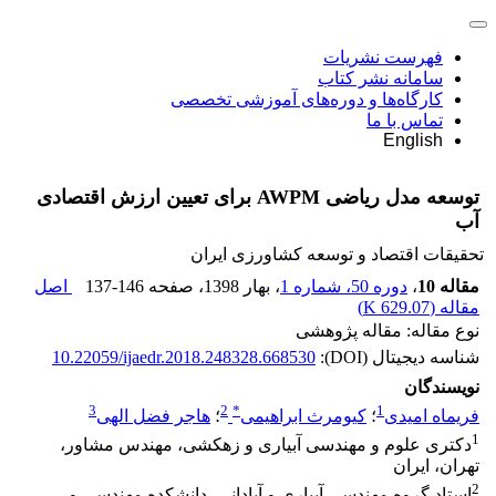
فهرست نشریات
سامانه نشر کتاب
کارگاه‌ها و دوره‌های آموزشی تخصصی
تماس با ما
English
توسعه مدل ریاضی AWPM برای تعیین ارزش اقتصادی
آب
تحقیقات اقتصاد و توسعه کشاورزی ایران
مقاله 10
،
دوره 50، شماره 1
، بهار 1398
، صفحه
137-146
اصل
مقاله (
629.07 K
)
نوع مقاله: مقاله پژوهشی
شناسه دیجیتال (DOI):
10.22059/ijaedr.2018.248328.668530
نویسندگان
3
2
*
1
فریماه امیدی
؛
کیومرث ابراهیمی
؛
هاجر فضل الهی
1
دکتری علوم و مهندسی آبیاری و زهکشی، مهندس مشاور،
تهران، ایران
2
استاد گروه مهندسی آبیاری و آبادانی، دانشکده مهندسی و