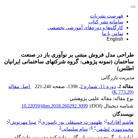
فهرست نشریات
سامانه نشر کتاب
کارگاه‌ها و دوره‌های آموزشی تخصصی
تماس با ما
English
طراحی مدل فروش مبتنی بر نوآوری باز در صنعت
ساختمان (نمونه پژوهی: گروه شرکت‎های ساختمانی ایرانیان
اطلس)
مدیریت بازرگانی
مقاله 2
،
دوره 11، شماره 2
، 1398
، صفحه
221-240
اصل مقاله
)
773.29 K
(
نوع مقاله: مقاله علمی پژوهشی
شناسه دیجیتال (DOI):
10.22059/jibm.2018.260292.3099
نویسندگان
3
2
1
هاشم آقازاده
؛
طهمورث حسنقلی پور یاسوری
؛
مینا مهرنوش
؛
5
4
*
محمدمهدی لطیفی
؛
سام سلیمانی
1
دانشیار، گروه مدیریت بازرگانی، دانشکده مدیریت، دانشگاه