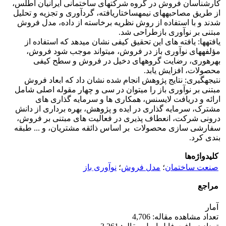
کارشناسان فروش در گروه شرکت‎های ساختمانی ایرانیان اطلس،
از طریق مصاحبه‎های نیمه‎ساختاریافته، گردآوری و تجزیه و تحلیل
شدند و با استفاده از روش نظریه برخاسته از داده، مدل فروش
مبتنی بر نوآوری بازطراحی شد.
یافته‎ها: یافته های این تحقیق کیفی نشان می‎دهد که استفاده از
مؤلفه‎های نوآوری باز در فروش، می‎تواند موجب شود فروش،
بهره‎وری، رضایت گروه‎های دخیل در فروش و سطح کیفی
محصولات، افزایش یابد.
نتیجه‎گیری: نتایج پژوهش انجام شده نشان داد که ابعاد فروش
مبتنی بر نوآوری باز را می‎توان در سی و چهار مقوله اصلی شامل
ارائه و دریافت لایسنس، همکاری ها و سرمایه گذاری های
مشترک، سرمایه گذاری در ایده و پژوهش، بهره برداری از دانش
درونی شرکت، انعطاف پذیری در فعالیت های مبتنی بر فروش،
سفارشی سازی محصولات بر اساس ذائقه مشتریان، و ... طبقه
بندی کرد.
کلیدواژه‌ها
صنعت ساختمان
؛
مدل فروش
؛
نوآوری باز
مراجع
آمار
تعداد مشاهده مقاله: 4,706