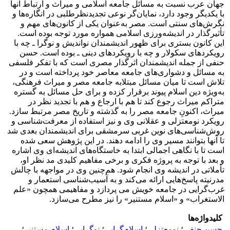
جهان عرب نسبت به مسائل جامعه اسلامی و میراث و ارتباط آنها
با یکدیگر وجود دارد، نمایان‌گر نوعی تجدیدنظرطلبی در انگاره‌ها و
نگرش‌های سنتی است. مصر به‌عنوان یکی از کانون‌های مهم و
تأثیرگذار در اندیشه‌ورزی اسلامی همواره مورد توجه بوده است.
این کانون بستری برای ظهور اندیشمندان نواندیش و نوگرا ـ چه با
رویکردهای سکولار و چه با رویکردهای دینی ـ بوده است. حسن
حنفی از جمله اندیشمندان اثرگذار مصری است که با تفکر فلسفی
به مسائل و دشواری‌های جامعه معاصر خود پرداخته است و در
تلاش است تا میان مسائل مبتلابه جامعه مصر و میراث فرهنگی،
به‌ویژه دین اسلام پیوند برقرار کزده و برای حل مسائل به گستره
متراکم میراث رجوع کند تا هم با ارجاع و هم با تجدید نظر در
میراث، اکنونِ جامعه مصر را به گذشته و تاریخ مصر مرتبط سازد.
رویکرد نومعتزلی و عقلانی وی و نیز استفاده از معرفت‌شناسی و
روش‌شناسی‌های نوین غربی سرمشقی برای اندیشمندان بعدی شد
تا آنها بتوانند مسیر وی را ادامه دهند. در این پژوهش سعی شده
است تا با نگاهی اجمالی ابتدا به خاستگاه‌های اندیشه‌ای وی اشاره
و بعد با توجه به پروژه فکری و برخی مفاهیم کلیدی مد نظر او،
تأملاتی در اندیشه وی انجام شود. هم‌چنین وی در مواجهه با چالش
مدرنیته پاسخ‌‌هایی ارائه می‌کند و به آسیب‌شناسی استعمار و
غرب‌گرایی در جامعه خویش می پردازد و مفاهیمی همچون «علم
الاستغراب» و «اسلام مستنیر» را نیز مطرح می‌سازد.
کلیدواژه‌ها
حسن حنفی
؛
نومعتزلی
؛
اسلام‌گرایی
؛
نوگرایی
؛
اسلام مستنیر
؛