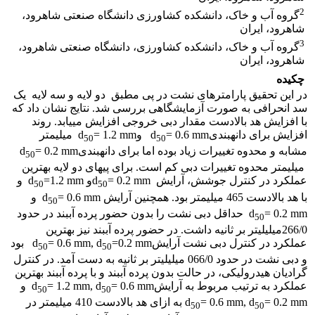
2
گروه آب و خاک، دانشکده کشاورزی دانشگاه صنعتی شاهرود،
شاهرود، ایران
3
گروه آب و خاک، دانشکده کشاورزی، دانشگاه صنعتی شاهرود،
شاهرود، ایران
چکیده
در این تحقیق پارامترهای نشت در پی مطبق دو لایه و سه لایه یک
سد انحرافی به صورت آزمایشگاهی بررسی شد. نتایج نشان داد که
با افزایش هد بالادست مقدار دبی خروجی افزایش می­یابد. روند
افزایش برای دانه­بندیd
= 0.6 mm وd
= 1.2 mm میلیمتر
50
50
مشابه و محدوه تغییرات زیاد بوده اما برای دانه­بندیd
= 0.2 mm
50
میلیمتر محدوه تغییرات دبی کم است. برای پی­های دو لایه بهترین
عملکرد در کنترل جوشش، آرایش d
= 0.2 mmو d
=1.2 mm و
50
50
با هد بالادست 465 میلیمتر بود. همچنین آرایش d
= 0.6 mm و
50
d
= 0.2 mm حداقل دبی نشت را بدون حضور پرده آب­بند در حدود
50
266/0میلی­لیتر بر ثانیه داشت. در حضور پرده آب­بند نیز بهترین
عملکرد در کنترل دبی نشت آرایشd
= 0.6 mm, d
=0.2 mm بود
50
50
و دبی نشت در حدود 066/0 میلی­لیتر بر ثانیه به دست آمد. در کنترل
گرادیان هیدرولیکی، در حالت بدون پرده آب­بند و با پرده آب­بند بهترین
عملکرد به ترتیب مربوط به آرایشd
= 1.2 mm, d
= 0.6 mm و
50
50
= 0.6 mm, d
d
= 0.2 mm به ازای هد بالادست 410 میلیمتر در
50
50