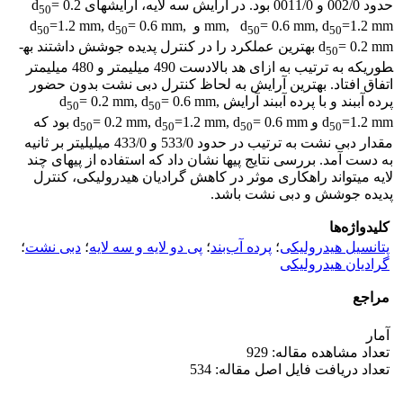
حدود 002/0 و 0011/0 بود. در آرایش سه لایه، آرایش­های d
= 0.2
50
=1.2 mm و d
= 0.6 mm, d
mm, d
= 0.6 mm,
=1.2 mm, d
50
50
50
50
d
= 0.2 mm بهترین عملکرد را در کنترل پدیده جوشش داشتند به­
50
طوری­که به ترتیب به ازای هد بالادست 490 میلیمتر و 480 میلیمتر
اتفاق افتاد. بهترین آرایش به لحاظ کنترل دبی نشت بدون حضور
پرده آب­بند و با پرده آب­بند آرایش d
= 0.6 mm,
= 0.2 mm, d
50
50
=1.2 mm و d
d
=1.2 mm, d
= 0.2 mm, d
= 0.6 mm بود که
50
50
50
50
مقدار دبی نشت به ترتیب در حدود 533/0 و 433/0 میلی­لیتر بر ثانیه
به دست آمد. بررسی نتایج پی­ها نشان داد که استفاده از پی­های چند
لایه می­تواند راهکاری موثر در کاهش گرادیان هیدرولیکی، کنترل
پدیده جوشش و دبی نشت باشد.
کلیدواژه‌ها
پتانسیل هیدرولیکی
؛
پرده آب‌بند
؛
پی دو لایه و سه لایه
؛
دبی نشت
؛
گرادیان هیدرولیکی
مراجع
آمار
تعداد مشاهده مقاله: 929
تعداد دریافت فایل اصل مقاله: 534