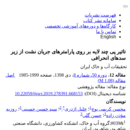
فهرست نشریات
سامانه نشر کتاب
کارگاه‌ها و دوره‌های آموزشی تخصصی
تماس با ما
English
تاثیر پی چند لایه بر روی پارامترهای جریان نشت از زیر
سدهای انحرافی
تحقیقات آب و خاک ایران
مقاله 12
،
دوره 50، شماره 8
، دی 1398
، صفحه
1985-1999
اصل
مقاله (
1.08 M
)
نوع مقاله: مقاله پژوهشی
شناسه دیجیتال (DOI):
10.22059/ijswr.2019.278391.668153
نویسندگان
3
2
*
1
محسن کریمی پوچ
؛
خلیل اژدری
؛
سید حسین حسینی
؛
روزبه
3
3
مؤذن زاده
؛
حسن گلی
1
&#039;گروه آب و خاک، انشکده کشاورزی، دانشگاه صنعتی
شاهرود، شاهرود، ایران