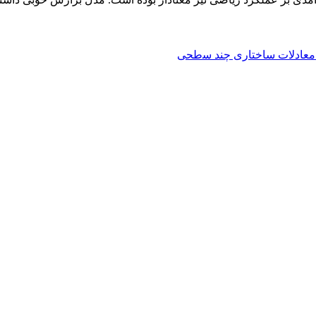
ﻣﻌﺎدﻻت ﺳﺎﺧﺘﺎری ﭼﻨﺪ ﺳطحی