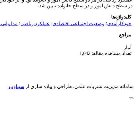
در سطح دانش ‌آموز و در سطح خانواده تبیین شد.
کلیدواژه‌ها
ﺧﻮدﮐﺎرآﻣﺪی
؛
وﺿﻌﯿﺖ اﺟﺘﻤﺎﻋﯽ اﻗﺘﺼﺎدی
؛
ﻋﻤﻠﮑﺮد رﯾﺎﺿﯽ
؛
ﻣﺪلﯾﺎﺑﯽ 
مراجع
آمار
تعداد مشاهده مقاله: 1,042
سامانه مدیریت نشریات علمی.
طراحی و پیاده سازی از
سیناوب