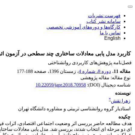
فهرست نشریات
سامانه نشر کتاب
کارگاه‌ها و دوره‌های آموزشی تخصصی
تماس با ما
English
کاربرد مدل یابی معادلات ساختاری چند سطحی در آزمون اث
فصل‌نامه پژوهش‌های کاربردی روانشناختی
مقاله 11
،
دوره 8، شماره 4
، زمستان 1396
، صفحه
177-188
نوع مقاله: مقاله پژوهشی
شناسه دیجیتال (DOI):
10.22059/japr.2018.70958
نویسنده
*
زهرا نقش
استادیار گروه روانشناسی تربیتی و مشاوره دانشگاه تهران
چکیده