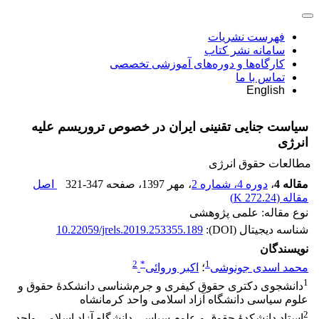
فهرست نشریات
سامانه نشر کتاب
کارگاه‌ها و دوره‌های آموزشی تخصصی
تماس با ما
English
سیاست جنایی تقنینی ایران در خصوص تروریسم علیه
انرژی
مطالعات حقوق انرژی
مقاله 4
،
دوره 4، شماره 2
، مهر 1397
، صفحه
321-347
اصل
مقاله (
272.24 K
)
نوع مقاله: علمی پژوهشی
شناسه دیجیتال (DOI):
10.22059/jrels.2019.253355.189
نویسندگان
2
*
1
محمد اسدی جونوشی
؛
اکبر وروائی
1
دانشجوی دکتری حقوق کیفری و جرم‌شناسی دانشکدۀ حقوق و
علوم سیاسی دانشگاه آزاد اسلامی واحد کرمانشاه
2
استاد دانشکدۀ حقوق و علوم سیاسی دانشگاه آزاد اسلامی واحد