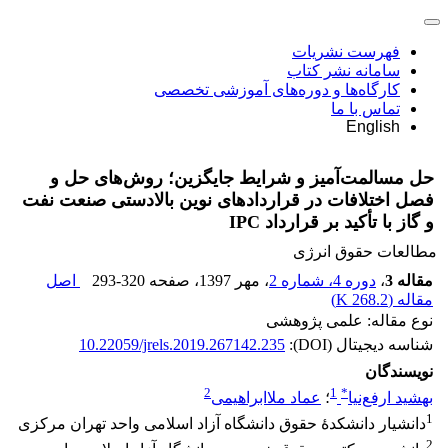
فهرست نشریات
سامانه نشر کتاب
کارگاه‌ها و دوره‌های آموزشی تخصصی
تماس با ما
English
حل مسالمت‌آمیز و شرایط جایگزین؛ روش‌های حل و
فصل اختلافات در قراردادهای نوین بالادستی صنعت نفت
و گاز با تأکید بر قرارداد IPC
مطالعات حقوق انرژی
مقاله 3
،
دوره 4، شماره 2
، مهر 1397
، صفحه
293-320
اصل
مقاله (
268.2 K
)
نوع مقاله: علمی پژوهشی
شناسه دیجیتال (DOI):
10.22059/jrels.2019.267142.235
نویسندگان
2
1
*
بهشید ارفع‌نیا
؛
عماد ملاابراهیمی
1
دانشیار دانشکدۀ حقوق دانشگاه آزاد اسلامی واحد تهران مرکزی
2