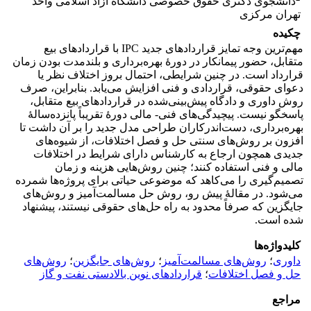
دانشجوی دکتری حقوق خصوصی دانشگاه آزاد اسلامی واحد
تهران مرکزی
چکیده
مهم‌ترین وجه تمایز قراردادهای جدید IPC با قراردادهای بیع
متقابل، حضور پیمانکار در دورۀ بهره‌برداری و بلندمدت بودن زمان
قرارداد است. در چنین شرایطی، احتمال بروز اختلاف نظر یا
دعوای حقوقی، قراردادی و فنی افزایش می‌یابد. بنابراین، صرف
روش داوری و دادگاه پیش‌بینی‌شده در قراردادهای بیع متقابل،
پاسخگو نیست. پیچیدگی‌های فنی- مالی دورۀ تقریباً پانزده‌سالۀ
بهره‌برداری، دست‌اندرکاران طراحی مدل جدید را بر آن داشت تا
افزون بر روش‌های سنتی حل و فصل اختلافات، از شیوه‌های
جدیدی همچون ارجاع به کارشناس دارای شرایط در اختلافات
مالی و فنی استفاده کنند؛ چنین روش‌هایی هزینه و زمان
تصمیم‌گیری را می‌کاهد که موضوعی حیاتی برای پروژه‌ها شمرده
می‌شود. در مقالۀ پیش رو، روش حل مسالمت‌آمیز و روش‌های
جایگزین که صرفاً محدود به راه حل‌های حقوقی نیستند، پیشنهاد
شده است.
کلیدواژه‌ها
داوری
؛
روش‌های مسالمت‌آمیز
؛
روش‌های جایگزین
؛
روش‌های
حل و فصل اختلافات
؛
قراردادهای نوین بالادستی نفت و گاز
مراجع